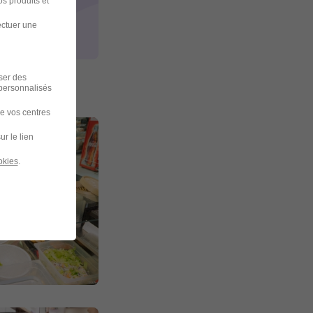
s produits et
ectuer une
iser des
 personnalisés
de vos centres
ur le lien
okies
.