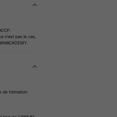
HACCP.
e n'est pas le cas,
ne HANACADEMY.
e de formation