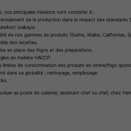
 vos principales missions vont consister à :
déroulement de la production dans le respect des standards 
Market/ Izakaya.
ralité de nos gammes de produits (Sushis, Makis, Californias, Sp
mble des recettes.
ise en place des frigos et des préparations.
ègles en matière HACCP.
es limites de consommation des produits en vitrine/frigo quot
and dans sa globalité : nettoyage, remplissage.
cks.
voluer au poste de cuisinier, assistant chef ou chef, chez Han