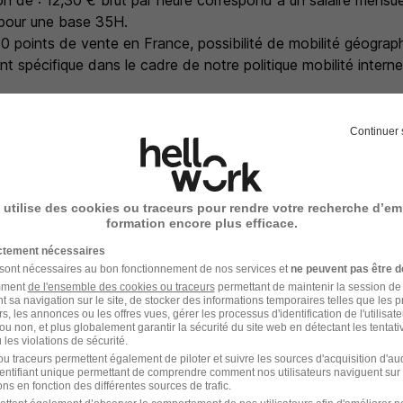
n de : 12,30 € brut par heure correspond à un salaire mensue
 pour une base 35H.
0 points de vente en France, possibilité de mobilité géograp
spécifique dans le cadre de notre politique mobilité interne
 sociaux : primes, prise en charge à la hauteur de 50% des f
pation aux résultats, avantages oeuvres sociales avec le CSE
Continuer 
ficier d'une intégration et d'un accompagnement au sein de 
nvoyez-nous votre candidature !
 utilise des cookies ou traceurs pour rendre votre recherche d’em
formation encore plus efficace.
ictement nécessaires
e recrutement
 sont nécessaires au bon fonctionnement de nos services et
ne peuvent pas être d
amment
de l'ensemble des cookies ou traceurs
permettant de maintenir la session de l
rutement peuvent varier selon l'offre à laquelle vous postulez.
t sa navigation sur le site, de stocker des informations temporaires telles que les 
rs, les annonces ou les offres vues, gérer les processus d'identification de l'utilisateur,
ou non, et plus globalement garantir la sécurité du site web en détectant les tentati
tion téléphonique avec le Recruteur
les violations de sécurité.
u traceurs permettent également de piloter et suivre les sources d'acquisition d'a
identifiant unique permettant de comprendre comment nos utilisateurs naviguent sur 
ysique ou entretien visio avec le Manager et/ou le Recruteur
ns en fonction des différentes sources de trafic.