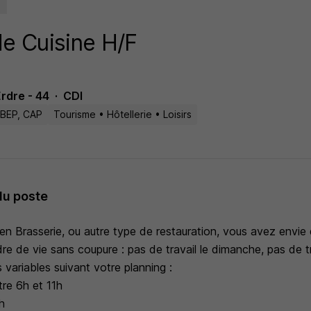
e Cuisine H/F
rdre - 44
CDI
BEP, CAP
Tourisme • Hôtellerie • Loisirs
du poste
r en Brasserie, ou autre type de restauration, vous avez envi
re de vie sans coupure : pas de travail le dimanche, pas de tr
 variables suivant votre planning :
tre 6h et 11h
9h