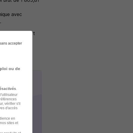
l brut de 1 865,81
hique avec
.
rais de transport
.
sans accepter
nos équipes
ploi ou de
ésactivés
.
'utilisateur
préférences
 vérifier s'il
ves d'accès
udience en
nos sites et