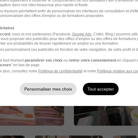
ettent également d’observer le comportement de nos utilisateurs afin d'améliorer no
ysique ou visio avec la RRH
igation dans nos sites beaucoup plus rapide et fluide.
u traceurs permettent enfin de personnaliser les interfaces de consultation et d'eff
personnalisée des offres d'emploi ou de formations proposées.
icitaires
accord
, nous et nos partenaires (Facebook,
Google Ads
, Critéo, Bing,) pouvons util
 vous proposer des publicités pour des offres d’emploi ou des offres de formations
n images
ter vos probabilités de trouver rapidement un emploi ou une formation.
es personnalisent ces publicités en fonction de votre navigation, de votre profil et 
à tout moment
paramétrer vos choix
ou
retirer votre consentement
en cliquant s
raceurs
" en bas de page.
r plus, consultez notre
Politique de confidentialité
et notre
Politique relative aux co
Personnaliser mes choix
Tout accepter