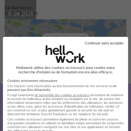
64 Rue Bersot
6 de plus
25000 Besançon
Localiser le poste
Continuer sans accepter
Hellowork utilise des cookies ou traceurs pour rendre votre
Publiée le 05/08/2026 - Réf : d63609d2-44ac-4c6a-a1fc-
recherche d’emploi ou de formation encore plus efficace.
2ef0f225e54b_25000
Cookies strictement nécessaires
Ces traceurs sont nécessaires au bon fonctionnement de nos services et
ne
peuvent pas être désactivés
.
Créez votre compte
Il s'agit notamment
de l'ensemble des cookies ou traceurs
permettant de maintenir
la session de l'utilisateur active pendant sa navigation sur le site, de stocker des
informations temporaires telles que les préférences des utilisateurs, les annonces
Hellowork et postulez
ou les offres vues, gérer les processus d'identification de l'utilisateur, vérifier s'il
est connecté ou non, et plus globalement garantir la sécurité du site web en
sur le site du recruteur !
détectant les tentatives d'accès frauduleux ou les violations de sécurité.
Ces cookies ou traceurs permettent également de piloter et suivre les sources
d'acquisition d'audience en utilisant un identifiant unique permettant de comprendre
comment nos utilisateurs naviguent sur nos sites et nos applications en fonction
des différentes sources de trafic.