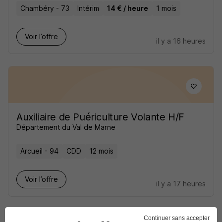
Chambéry - 73
Intérim
14 € / heure
1 mois
Voir l’offre
il y a 16 heures
Auxiliaire de Puériculture Volante H/F
Département du Val de Marne
Arcueil - 94
CDD
12 mois
Voir l’offre
il y a 17 heures
Continuer sans accepter