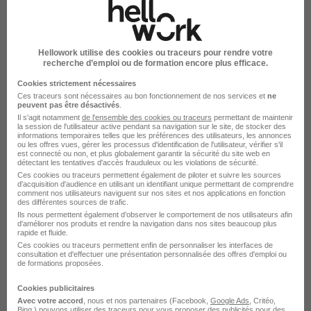
Agent Polyvalent H/F
Hellowork utilise des cookies ou traceurs pour rendre votre
recherche d’emploi ou de formation encore plus efficace.
Facilitess
Cookies strictement nécessaires
Ces traceurs sont nécessaires au bon fonctionnement de nos services et
ne
La Rochelle - 17
CDI
1 895,87 € / mois
peuvent pas être désactivés
.
Il s'agit notamment
de l'ensemble des cookies ou traceurs
permettant de maintenir
la session de l'utilisateur active pendant sa navigation sur le site, de stocker des
informations temporaires telles que les préférences des utilisateurs, les annonces
Voir l’offre
ou les offres vues, gérer les processus d'identification de l'utilisateur, vérifier s'il
il y a 17 heures
est connecté ou non, et plus globalement garantir la sécurité du site web en
détectant les tentatives d'accès frauduleux ou les violations de sécurité.
Ces cookies ou traceurs permettent également de piloter et suivre les sources
d'acquisition d'audience en utilisant un identifiant unique permettant de comprendre
comment nos utilisateurs naviguent sur nos sites et nos applications en fonction
des différentes sources de trafic.
Ils nous permettent également d’observer le comportement de nos utilisateurs afin
d'améliorer nos produits et rendre la navigation dans nos sites beaucoup plus
rapide et fluide.
Ces cookies ou traceurs permettent enfin de personnaliser les interfaces de
Technicien Polyvalent de Propreté
consultation et d'effectuer une présentation personnalisée des offres d'emploi ou
de formations proposées.
H/F
ABER Propreté
Cookies publicitaires
Avec votre accord
, nous et nos partenaires (Facebook,
Google Ads
, Critéo,
Bing,) pouvons utiliser des traceurs pour vous proposer des publicités pour des