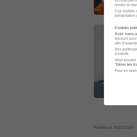
Ils nous perm
rendre la nav
Ces cookies o
présentation 
Cookies publ
Avec votre 
traceurs pour
afin d’augmen
Nos partenair
d’intérêt.
Vous pouvez 
"
Gérer les t
Pour en savoi
Publiée le 16/07/2026 