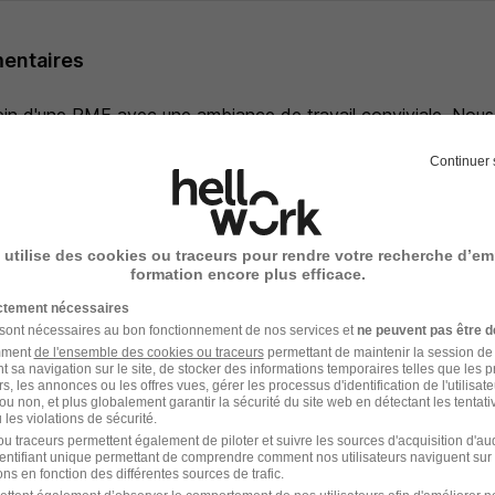
entaires
 sein d'une PME avec une ambiance de travail conviviale. Nou
adre, en face de la Tour Eiffel. Nous avons une salle de spor
Continuer 
al Beaugrenelle à 3 min, et de nombreux bars vivants (Guingu
mages
 utilise des cookies ou traceurs pour rendre votre recherche d’em
formation encore plus efficace.
ictement nécessaires
 sont nécessaires au bon fonctionnement de nos services et
ne peuvent pas être d
amment
de l'ensemble des cookies ou traceurs
permettant de maintenir la session de l
t sa navigation sur le site, de stocker des informations temporaires telles que les 
rs, les annonces ou les offres vues, gérer les processus d'identification de l'utilisateur,
ou non, et plus globalement garantir la sécurité du site web en détectant les tentati
les violations de sécurité.
u traceurs permettent également de piloter et suivre les sources d'acquisition d'a
identifiant unique permettant de comprendre comment nos utilisateurs naviguent sur 
ns en fonction des différentes sources de trafic.