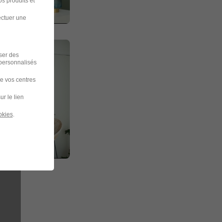
s produits et
ectuer une
iser des
 personnalisés
de vos centres
ur le lien
okies
.