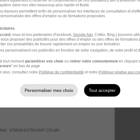
ettent également d’observer le comportement de nos utilisateurs afin d'améliorer no
igation dans nos sites beaucoup plus rapide et fluide.
u traceurs permettent enfin de personnaliser les interfaces de consultation et d'eff
personnalisée des offres d'emploi ou de formations proposées.
icitaires
accord
, nous et nos partenaires (Facebook,
Google Ads
, Critéo, Bing,) pouvons util
 vous proposer des publicités pour des offres d’emploi ou des offres de formations
ter vos probabilités de trouver rapidement un emploi ou une formation.
es personnalisent ces publicités en fonction de votre navigation, de votre profil et 
à tout moment
paramétrer vos choix
ou
retirer votre consentement
en cliquant s
raceurs
" en bas de page.
r plus, consultez notre
Politique de confidentialité
et notre
Politique relative aux co
Personnaliser mes choix
Tout accepter
- Réf : 3755584/27554097 CDLM/I