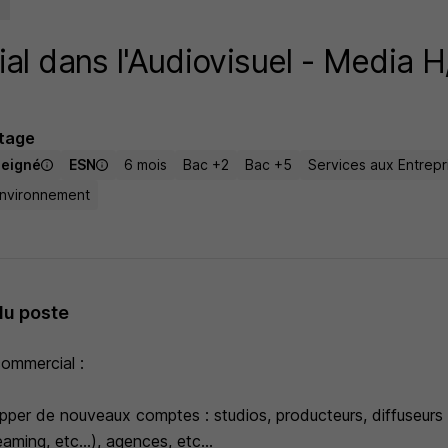
l dans l'Audiovisuel - Media H
tage
seigné
ESN
6 mois
Bac +2
Bac +5
Services aux Entrepr
Environnement
du poste
ommercial :
pper de nouveaux comptes : studios, producteurs, diffuseurs
aming, etc...), agences, etc...