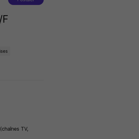
/F
ises
 (chaînes TV,