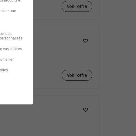
s produits et
Voir l’offre
ectuer une
iser des
 personnalisés
de vos centres
ur le lien
okies
.
Voir l’offre