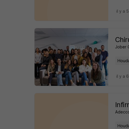
il y a 
Chir
Jober 
Houda
il y a 
Infi
Adecco
Houda