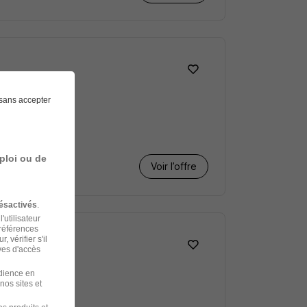
sans accepter
ploi ou de
Voir l’offre
ésactivés
.
'utilisateur
préférences
 vérifier s'il
ves d'accès
udience en
nos sites et