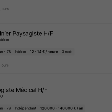
4 jours
inier Paysagiste H/F
ntérim
n - 78
Intérim
12 - 14 € / heure
3 mois
4 jours
ogiste Médical H/F
CO
n - 78
Indépendant
120 000 - 140 000 € / an