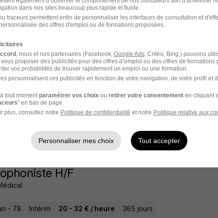
ettent également d’observer le comportement de nos utilisateurs afin d'améliorer no
igation dans nos sites beaucoup plus rapide et fluide.
2 jours
u traceurs permettent enfin de personnaliser les interfaces de consultation et d'eff
personnalisée des offres d'emploi ou de formations proposées.
icitaires
accord
, nous et nos partenaires (Facebook,
Google Ads
, Critéo, Bing,) pouvons util
ionnaire Assurances - H/F
 vous proposer des publicités pour des offres d’emploi ou des offres de formations
ter vos probabilités de trouver rapidement un emploi ou une formation.
t Recrutement
Super recruteur
es personnalisent ces publicités en fonction de votre navigation, de votre profil et 
à tout moment
paramétrer vos choix
ou
retirer votre consentement
en cliquant s
n - 78
CDI
raceurs
" en bas de page.
r plus, consultez notre
Politique de confidentialité
et notre
Politique relative aux co
2 jours
Personnaliser mes choix
Tout accepter
ophoniste H/F
 Médical
n - 78
Intérim
20 - 32 € / heure
365 jours