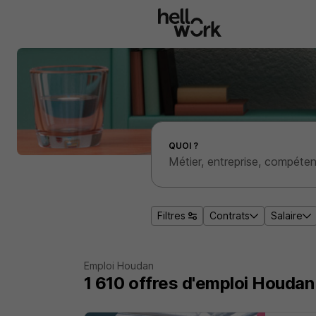
Aller au contenu principal
Effectuer une recherche d'emploi par localité
QUOI ?
Filtres
Contrats
Salaire
Emploi Houdan
1 610
offres d'emploi
Houdan