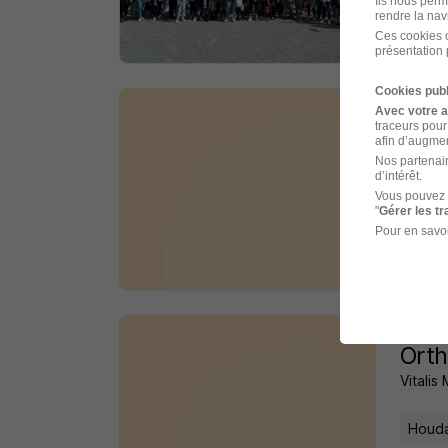
Ils nous perm
rendre la nav
il y a 
Ces cookies o
présentation 
Cookies publ
Avec votre 
Gest
traceurs pour
afin d’augmen
Newslo
Nos partenair
d’intérêt.
Vous pouvez 
Houda
"
Gérer les t
Pour en savoi
il y a 
Orth
Vitalis
Houda