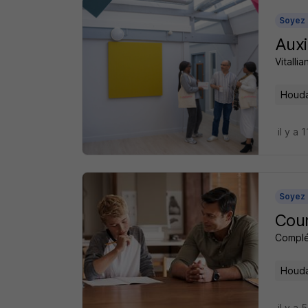
Soyez 
Auxi
Vitalli
Houda
il y a 
Soyez 
Cour
Complé
Houda
il y a 