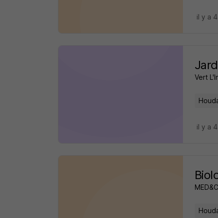
il y a 
Jard
Vert L'I
Houda
il y a 
Biol
MED&
Houda