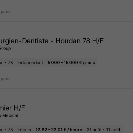
5 jours
urgien-Dentiste - Houdan 78 H/F
Group
n - 78
Indépendant
5 000 - 15 000 € / mois
6 jours
rmier H/F
 Medical
n - 78
Intérim
12,82 - 22,01 € / heure
31 août - 31 août