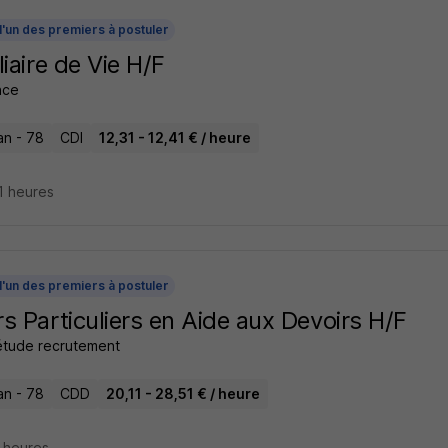
l'un des premiers à postuler
liaire de Vie H/F
ance
n - 78
CDI
12,31 - 12,41 € / heure
11 heures
l'un des premiers à postuler
s Particuliers en Aide aux Devoirs H/F
tude recrutement
n - 78
CDD
20,11 - 28,51 € / heure
5 heures