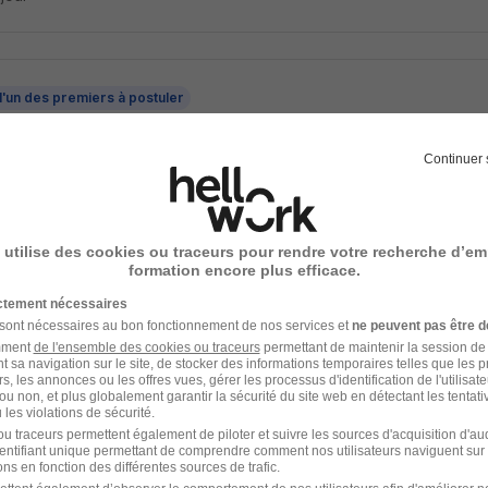
l'un des premiers à postuler
 à Domicile H/F
Continuer 
ance
n - 78
CDI
12,31 - 12,41 € / heure
 utilise des cookies ou traceurs pour rendre votre recherche d’em
formation encore plus efficace.
 jour
ictement nécessaires
 sont nécessaires au bon fonctionnement de nos services et
ne peuvent pas être d
amment
de l'ensemble des cookies ou traceurs
permettant de maintenir la session de l
t sa navigation sur le site, de stocker des informations temporaires telles que les 
ucteur de Bus Contrat Scolaire H/F
rs, les annonces ou les offres vues, gérer les processus d'identification de l'utilisateur,
ou non, et plus globalement garantir la sécurité du site web en détectant les tentati
is
les violations de sécurité.
u traceurs permettent également de piloter et suivre les sources d'acquisition d'a
identifiant unique permettant de comprendre comment nos utilisateurs naviguent sur 
n - 78
CDI
14,08 € / heure
ns en fonction des différentes sources de trafic.