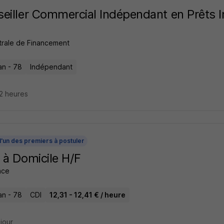
eiller Commercial Indépendant en Prêts 
trale de Financement
n - 78
Indépendant
22 heures
l'un des premiers à postuler
 à Domicile H/F
ance
n - 78
CDI
12,31 - 12,41 € / heure
 jour