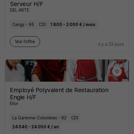
Serveur H/F
DEL ARTE
Cergy - 95
CDI
1 800 - 2 000 € / mois
Voir l’offre
il y a 23 jours
Employé Polyvalent de Restauration
Engie H/F
Elior
La Garenne-Colombes - 92
CDI
24 040 - 24 050 € / an