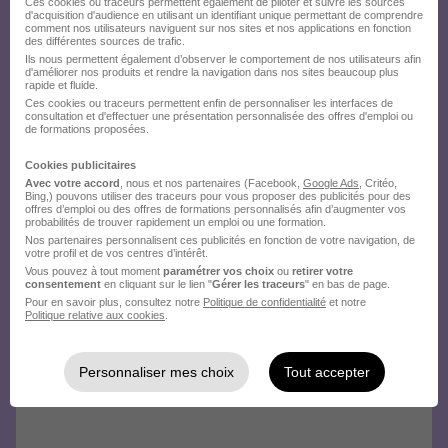
Ces cookies ou traceurs permettent également de piloter et suivre les sources
d'acquisition d'audience en utilisant un identifiant unique permettant de comprendre
comment nos utilisateurs naviguent sur nos sites et nos applications en fonction
des différentes sources de trafic.
Ils nous permettent également d’observer le comportement de nos utilisateurs afin
d'améliorer nos produits et rendre la navigation dans nos sites beaucoup plus
rapide et fluide.
Ces cookies ou traceurs permettent enfin de personnaliser les interfaces de
consultation et d'effectuer une présentation personnalisée des offres d'emploi ou
de formations proposées.
Cookies publicitaires
Avec votre accord
, nous et nos partenaires (Facebook,
Google Ads
, Critéo,
Bing,) pouvons utiliser des traceurs pour vous proposer des publicités pour des
offres d’emploi ou des offres de formations personnalisés afin d’augmenter vos
probabilités de trouver rapidement un emploi ou une formation.
Nos partenaires personnalisent ces publicités en fonction de votre navigation, de
votre profil et de vos centres d’intérêt.
Vous pouvez à tout moment
paramétrer vos choix
ou
retirer votre
consentement
en cliquant sur le lien "
Gérer les traceurs
" en bas de page.
Pour en savoir plus, consultez notre
Politique de confidentialité
et notre
Politique relative aux cookies
.
Personnaliser mes choix
Tout accepter