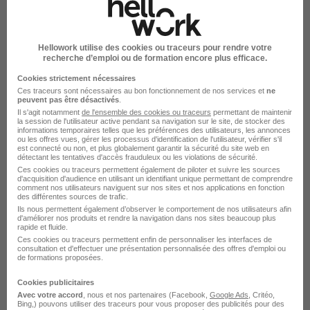
Hellowork utilise des cookies ou traceurs pour rendre votre
recherche d’emploi ou de formation encore plus efficace.
Cookies strictement nécessaires
Ces traceurs sont nécessaires au bon fonctionnement de nos services et
ne
peuvent pas être désactivés
.
Il s'agit notamment
de l'ensemble des cookies ou traceurs
permettant de maintenir
la session de l'utilisateur active pendant sa navigation sur le site, de stocker des
informations temporaires telles que les préférences des utilisateurs, les annonces
ou les offres vues, gérer les processus d'identification de l'utilisateur, vérifier s'il
est connecté ou non, et plus globalement garantir la sécurité du site web en
détectant les tentatives d'accès frauduleux ou les violations de sécurité.
Ces cookies ou traceurs permettent également de piloter et suivre les sources
d'acquisition d'audience en utilisant un identifiant unique permettant de comprendre
comment nos utilisateurs naviguent sur nos sites et nos applications en fonction
La carte
des différentes sources de trafic.
Ils nous permettent également d’observer le comportement de nos utilisateurs afin
d'améliorer nos produits et rendre la navigation dans nos sites beaucoup plus
1 Rue Henry Dunant
rapide et fluide.
6 de plus
45140 Ingré
Ces cookies ou traceurs permettent enfin de personnaliser les interfaces de
consultation et d'effectuer une présentation personnalisée des offres d'emploi ou
de formations proposées.
Cookies publicitaires
Localiser le poste
Avec votre accord
, nous et nos partenaires (Facebook,
Google Ads
, Critéo,
Bing,) pouvons utiliser des traceurs pour vous proposer des publicités pour des