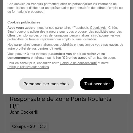
Ces cookies ou traceurs permettent enfin de personnaliser les interfaces de
consultation et d'effectuer une présentation personnalisée des offres d'emploi ou
de formations proposées.
Coiffeur H/F
Pascal Coste Coiffure
Cookies publicitaires
Avec votre accord
, nous et nos partenaires (Facebook,
Google Ads
, Critéo,
Bing,) pouvons utiliser des traceurs pour vous proposer des publicités pour des
Uzès - 30
CDI
1 843 - 2 074 € / mois
offres d’emploi ou des offres de formations personnalisés afin d’augmenter vos
probabilités de trouver rapidement un emploi ou une formation.
Nos partenaires personnalisent ces publicités en fonction de votre navigation, de
votre profil et de vos centres d’intérêt.
Voir l’offre
il y a 10 heures
Vous pouvez à tout moment
paramétrer vos choix
ou
retirer votre
consentement
en cliquant sur le lien "
Gérer les traceurs
" en bas de page.
Pour en savoir plus, consultez notre
Politique de confidentialité
et notre
Politique relative aux cookies
.
Personnaliser mes choix
Tout accepter
Responsable de Zone Ponts Roulants
H/F
John Cockerill
Comps - 30
CDI