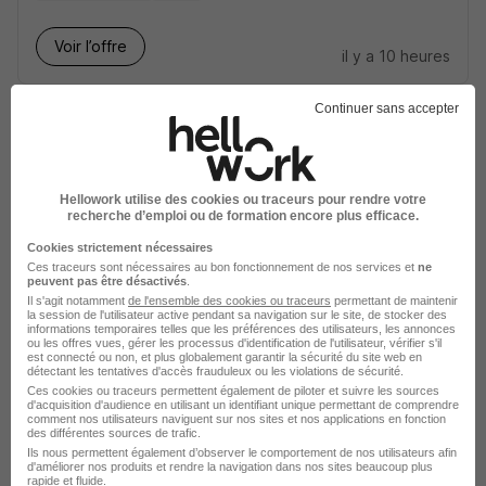
Voir l’offre
il y a 10 heures
Continuer sans accepter
Hellowork utilise des cookies ou traceurs pour rendre votre
recherche d’emploi ou de formation encore plus efficace.
Assistant Dentaire Référent H/F
Vertuo
Cookies strictement nécessaires
Ces traceurs sont nécessaires au bon fonctionnement de nos services et
ne
peuvent pas être désactivés
.
Uzès - 30
CDI
28 344 - 32 400 € / an
Il s'agit notamment
de l'ensemble des cookies ou traceurs
permettant de maintenir
la session de l'utilisateur active pendant sa navigation sur le site, de stocker des
informations temporaires telles que les préférences des utilisateurs, les annonces
ou les offres vues, gérer les processus d'identification de l'utilisateur, vérifier s'il
Voir l’offre
est connecté ou non, et plus globalement garantir la sécurité du site web en
il y a 10 heures
détectant les tentatives d'accès frauduleux ou les violations de sécurité.
Ces cookies ou traceurs permettent également de piloter et suivre les sources
d'acquisition d'audience en utilisant un identifiant unique permettant de comprendre
comment nos utilisateurs naviguent sur nos sites et nos applications en fonction
des différentes sources de trafic.
Ils nous permettent également d’observer le comportement de nos utilisateurs afin
d'améliorer nos produits et rendre la navigation dans nos sites beaucoup plus
rapide et fluide.