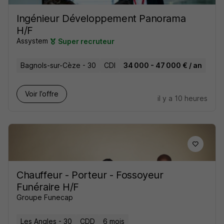
Ingénieur Développement Panorama
H/F
Assystem
Super recruteur
Bagnols-sur-Cèze - 30
CDI
34 000 - 47 000 € / an
Voir l’offre
il y a 10 heures
Chauffeur - Porteur - Fossoyeur
Funéraire H/F
Groupe Funecap
Les Angles - 30
CDD
6 mois