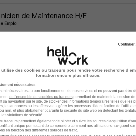
nicien de Maintenance H/F
e Emploi
s - 30
CDI
Continuer 
7 jours
 utilise des cookies ou traceurs pour rendre votre recherche d’em
formation encore plus efficace.
ffeur de Super Poids Lourd H/F
ictement nécessaires
 sont nécessaires au bon fonctionnement de nos services et
ne peuvent pas être d
 RH
amment
de l'ensemble des cookies ou traceurs
permettant de maintenir la session de l
t sa navigation sur le site, de stocker des informations temporaires telles que les 
rs, les annonces ou les offres vues, gérer les processus d'identification de l'utilisateur,
s - 30
Intérim
12,43 € / heure
28 jours
ou non, et plus globalement garantir la sécurité du site web en détectant les tentati
les violations de sécurité.
u traceurs permettent également de piloter et suivre les sources d'acquisition d'a
7 jours
identifiant unique permettant de comprendre comment nos utilisateurs naviguent sur 
ns en fonction des différentes sources de trafic.