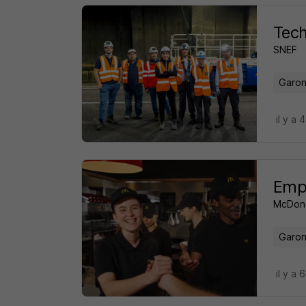
Tech
SNEF
Garon
il y a 
Empl
McDona
Garon
il y a 