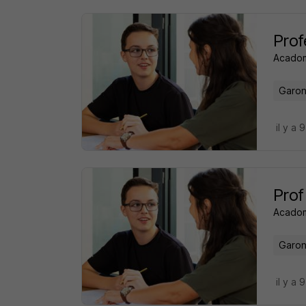
Prof
Acado
Garon
il y a 
Prof
Acado
Garon
il y a 