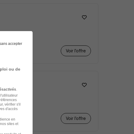
sans accepter
Voir l’offre
ploi ou de
ésactivés
.
'utilisateur
préférences
 vérifier s'il
ves d'accès
Voir l’offre
udience en
nos sites et