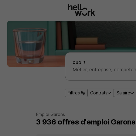
Aller au contenu principal
Effectuer une recherche d'emploi par localité
QUOI ?
Filtres
Contrats
Salaire
Emploi Garons
3 936
offres d'emploi
Garons