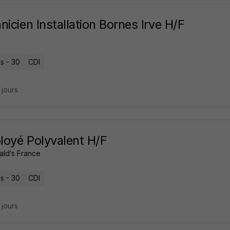
nicien Installation Bornes Irve H/F
s - 30
CDI
4 jours
oyé Polyvalent H/F
ld's France
s - 30
CDI
6 jours