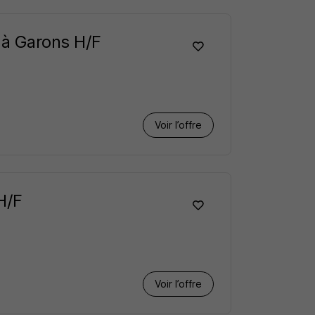
t à Garons H/F
Voir l’offre
 H/F
Voir l’offre