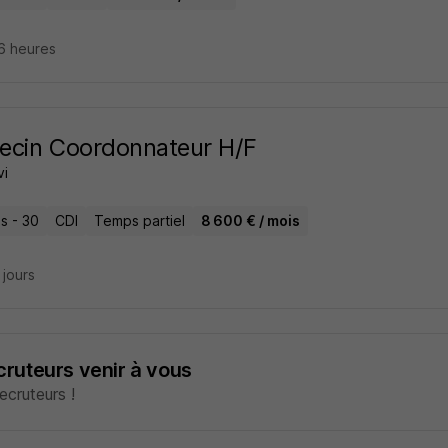
16 heures
ecin Coordonnateur H/F
i
s - 30
CDI
Temps partiel
8 600 € / mois
4 jours
ecruteurs venir à vous
cruteurs !