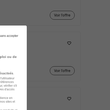
Voir l’offre
sans accepter
ploi ou de
Voir l’offre
ésactivés
.
'utilisateur
préférences
 vérifier s'il
ves d'accès
udience en
nos sites et