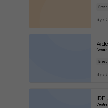
Brest 
il y a 
Aide
Centre 
Brest 
il y a 
IDE 
Centre 