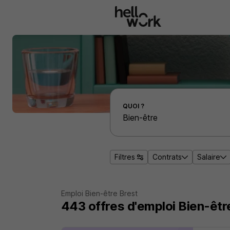
Aller au contenu principal
Effectuer une recherche d'emploi par localité
QUOI ?
Filtres
Contrats
Salaire
Emploi Bien-être Brest
443
offres d'emploi
Bien-êtr