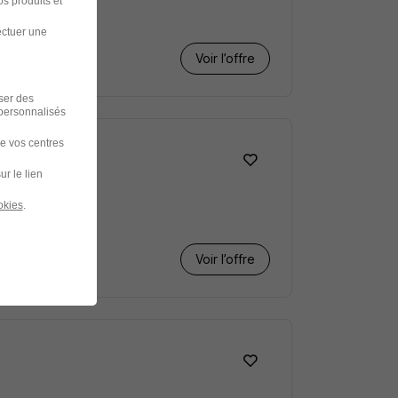
s produits et
ectuer une
Voir l’offre
iser des
 personnalisés
de vos centres
ur le lien
okies
.
Voir l’offre