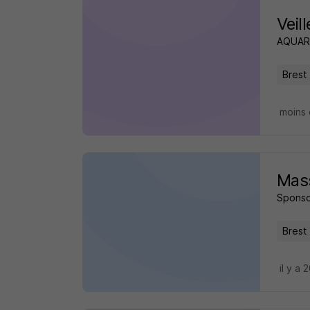
Veil
AQUAR
Brest 
moins 
Mass
Sponso
Brest 
il y a 