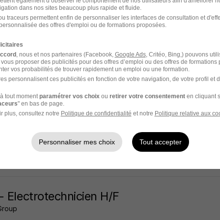
ettent également d’observer le comportement de nos utilisateurs afin d'améliorer no
igation dans nos sites beaucoup plus rapide et fluide.
- 29
CDD
12,31 - 20 € / heure
4 mois
u traceurs permettent enfin de personnaliser les interfaces de consultation et d'eff
personnalisée des offres d'emploi ou de formations proposées.
20 jours
icitaires
accord
, nous et nos partenaires (Facebook,
Google Ads
, Critéo, Bing,) pouvons util
 vous proposer des publicités pour des offres d’emploi ou des offres de formations
ter vos probabilités de trouver rapidement un emploi ou une formation.
es personnalisent ces publicités en fonction de votre navigation, de votre profil et 
cin Cardiologue H/F
à tout moment
paramétrer vos choix
ou
retirer votre consentement
en cliquant s
o de l'emploi
raceurs
" en bas de page.
r plus, consultez notre
Politique de confidentialité
et notre
Politique relative aux co
- 29
CDI
9 000 - 12 000 € / mois
Personnaliser mes choix
Tout accepter
7 heures
- Electrotechnicien H/F
Group