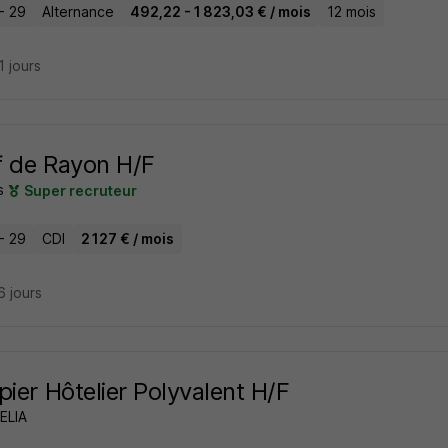
- 29
Alternance
492,22 - 1 823,03 € / mois
12 mois
21 jours
 de Rayon H/F
s
Super recruteur
- 29
CDI
2 127 € / mois
16 jours
pier Hôtelier Polyvalent H/F
ELIA