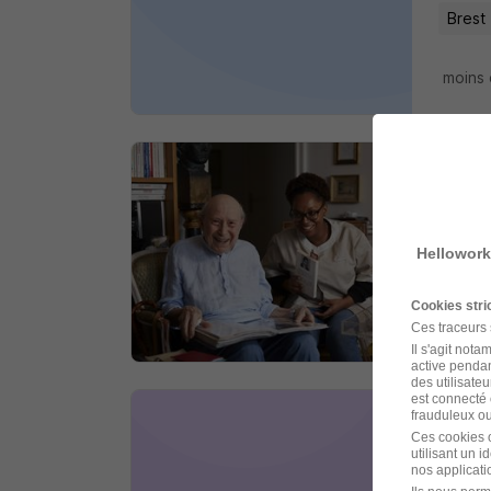
Brest 
moins 
Aide
Domusv
Hellowork
Brest 
Cookies str
moins 
Ces traceurs
Il s'agit not
active pendan
des utilisateu
est connecté 
frauduleux ou 
Mas
Ces cookies o
utilisant un 
Sponso
nos applicatio