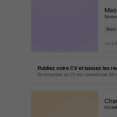
Mass
Sponso
Brest 
il y a 
Publiez votre CV et laissez les r
En moyenne, un CV est consulté par 30 re
Char
ESCAM 