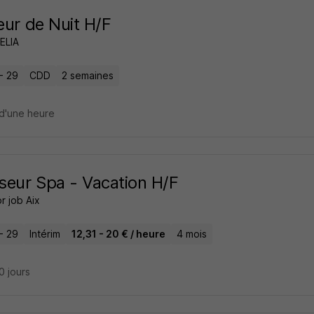
leur de Nuit H/F
ELIA
- 29
CDD
2 semaines
d'une heure
eur Spa - Vacation H/F
r job Aix
- 29
Intérim
12,31 - 20 € / heure
4 mois
20 jours