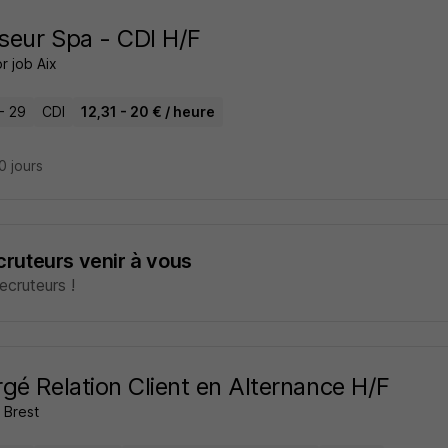
eur Spa - CDI H/F
r job Aix
- 29
CDI
12,31 - 20 € / heure
20 jours
ecruteurs venir à vous
cruteurs !
gé Relation Client en Alternance H/F
Brest