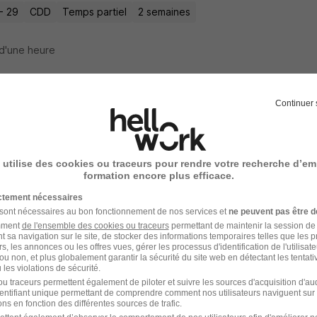
- 29
CDD
Temps partiel
2 semaines
d'une heure
Continuer 
 à Domicile H/F
i
 utilise des cookies ou traceurs pour rendre votre recherche d’em
- 29
CDI
Temps partiel
12,31 € / heure
formation encore plus efficace.
ictement nécessaires
d'une heure
 sont nécessaires au bon fonctionnement de nos services et
ne peuvent pas être d
amment
de l'ensemble des cookies ou traceurs
permettant de maintenir la session de l
t sa navigation sur le site, de stocker des informations temporaires telles que les 
rs, les annonces ou les offres vues, gérer les processus d'identification de l'utilisateur,
ou non, et plus globalement garantir la sécurité du site web en détectant les tentati
les violations de sécurité.
seur Spa - CDD H/F
u traceurs permettent également de piloter et suivre les sources d'acquisition d'a
identifiant unique permettant de comprendre comment nos utilisateurs naviguent sur 
r job Aix
ns en fonction des différentes sources de trafic.