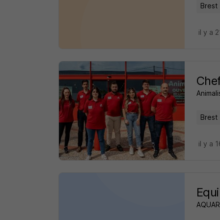
Brest 
il y a 
Chef
Animali
Brest 
il y a 
Equi
AQUAR