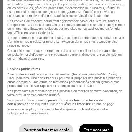
Responsable du Développement
la session de l'utilisateur active pendant sa navigation sur le site, de stocker des
informations temporaires telles que les préférences des utilisateurs, les annonces
Commercial H/F
ou les offres vues, gérer les processus d'identification de l'utilisateur, vérifier s'il
est connecté ou non, et plus globalement garantir la sécurité du site web en
Ipac Bachelor Factory - Mbway - Pig
détectant les tentatives d'accès frauduleux ou les violations de sécurité.
Ces cookies ou traceurs permettent également de piloter et suivre les sources
d'acquisition d'audience en utilisant un identifiant unique permettant de comprendre
Levallois-Perret - 92
CDI
36 000 - 46 000 € / an
comment nos utilisateurs naviguent sur nos sites et nos applications en fonction
des différentes sources de trafic.
Ils nous permettent également d’observer le comportement de nos utilisateurs afin
d'améliorer nos produits et rendre la navigation dans nos sites beaucoup plus
Voir l’offre
rapide et fluide.
il y a 3 jours
Ces cookies ou traceurs permettent enfin de personnaliser les interfaces de
consultation et d'effectuer une présentation personnalisée des offres d'emploi ou
de formations proposées.
Cookies publicitaires
Avec votre accord
, nous et nos partenaires (Facebook,
Google Ads
, Critéo,
Bing,) pouvons utiliser des traceurs pour vous proposer des publicités pour des
offres d’emploi ou des offres de formations personnalisés afin d’augmenter vos
probabilités de trouver rapidement un emploi ou une formation.
Nos partenaires personnalisent ces publicités en fonction de votre navigation, de
Supplier Development Manager
votre profil et de vos centres d’intérêt.
EMEA H/F
Vous pouvez à tout moment
paramétrer vos choix
ou
retirer votre
consentement
en cliquant sur le lien "
Gérer les traceurs
" en bas de page.
Industry Executive
Pour en savoir plus, consultez notre
Politique de confidentialité
et notre
Politique relative aux cookies
.
Paris 1er - 75
CDI
65 000 - 85 000 € / an
Personnaliser mes choix
Tout accepter