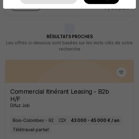
Voir l’offre
il y a 3 jours
RÉSULTATS PROCHES
Les offres ci-dessous sont basées sur les mots-clés de votre
recherche
Commercial Itinérant Leasing - B2b
H/F
Difuz Job
Bois-Colombes - 92
CDI
43 000 - 45 000 € / an
Télétravail partiel