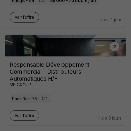
Rungis - 94
CDI
55 000 - 70 000 € / an
Voir l’offre
il y a 1 jour
Responsable Développement
Commercial - Distributeurs
Automatiques H/F
ME GROUP
Paris 9e - 75
CDI
Voir l’offre
il y a 3 jours