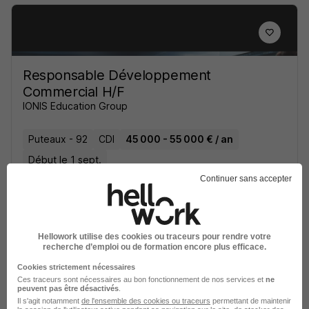
Responsable Développement
Commercial H/F
IONIS Education Group
Puteaux - 92
CDI
45 000 - 55 000 € / an
Début le 1 sept.
Continuer sans accepter
Voir l’offre
il y a 3 jours
Hellowork utilise des cookies ou traceurs pour rendre votre
recherche d’emploi ou de formation encore plus efficace.
Cookies strictement nécessaires
Ces traceurs sont nécessaires au bon fonctionnement de nos services et
ne
peuvent pas être désactivés
.
Il s'agit notamment
de l'ensemble des cookies ou traceurs
permettant de maintenir