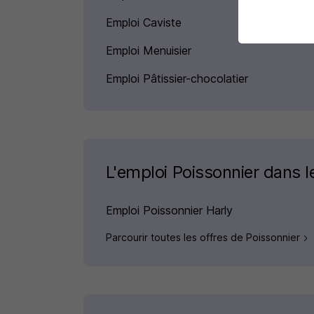
Emploi Caviste
Emploi Menuisier
Emploi Pâtissier-chocolatier
L'emploi Poissonnier dans le
Emploi Poissonnier Harly
Parcourir toutes les offres de Poissonnier