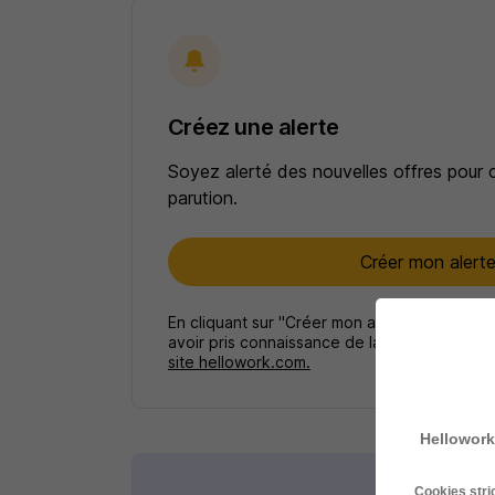
Créez une alerte
Soyez alerté des nouvelles offres pour 
parution.
Créer mon alert
En cliquant sur "Créer mon alerte", vous ac
avoir pris connaissance de la
politique de p
site hellowork.com.
Hellowork
Cookies str