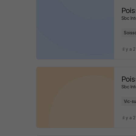
Pois
Sbc Int
Soiss
il y a 
Pois
Sbc Int
Vic-su
il y a 