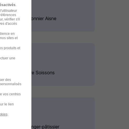
ésactivés
.
'utilisateur
préférences
Emploi Poissonnier Aisne
 vérifier s'il
ves d'accès
udience en
nos sites et
s produits et
ectuer une
Emploi Peintre Soissons
iser des
 personnalisés
de vos centres
ur le lien
okies
.
Emploi Boulanger-pâtissier