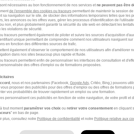
 sont nécessaires au bon fonctionnement de nos services et
ne peuvent pas être d
amment
de l'ensemble des cookies ou traceurs
permettant de maintenir la session de l
t sa navigation sur le site, de stocker des informations temporaires telles que les 
Emploi Artisanat
rs, les annonces ou les offres vues, gérer les processus d'identification de l'utilisateur,
ou non, et plus globalement garantir la sécurité du site web en détectant les tentati
les violations de sécurité.
u traceurs permettent également de piloter et suivre les sources d'acquisition d'a
identifiant unique permettant de comprendre comment nos utilisateurs naviguent sur 
ns en fonction des différentes sources de trafic.
ettent également d’observer le comportement de nos utilisateurs afin d'améliorer no
igation dans nos sites beaucoup plus rapide et fluide.
ons dans le domaine Artisanat
u traceurs permettent enfin de personnaliser les interfaces de consultation et d'eff
personnalisée des offres d'emploi ou de formations proposées.
Emploi Menuisier PVC Soissons
icitaires
accord
, nous et nos partenaires (Facebook,
Google Ads
, Critéo, Bing,) pouvons util
 vous proposer des publicités pour des offres d’emploi ou des offres de formations
ter vos probabilités de trouver rapidement un emploi ou une formation.
es personnalisent ces publicités en fonction de votre navigation, de votre profil et 
à tout moment
paramétrer vos choix
ou
retirer votre consentement
en cliquant s
raceurs
" en bas de page.
r plus, consultez notre
Politique de confidentialité
et notre
Politique relative aux co
Emploi Boulanger