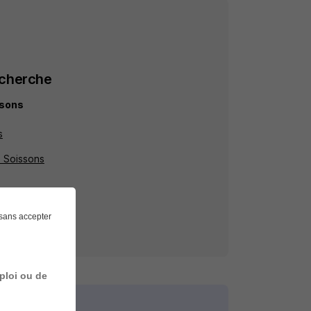
echerche
ssons
s
à Soissons
sans accepter
ploi ou de