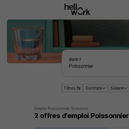
Aller au contenu principal
Effectuer une recherche d'emploi par localité
QUOI ?
Filtres
Contrats
Salaire
Emploi Poissonnier Soissons
2
offres d'emploi
Poissonnie