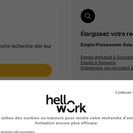
Élargissez votre r
Emploi Poissonnier Soi
cette recherche dès leur
Emploi Artisanat à Soisson
Emploi à Soissons
Entreprises qui recrutent 
e
ceptez les
CGU
et déclarez
rotection des données du
Continuer 
 utilise des cookies ou traceurs pour rendre votre recherche d’em
formation encore plus efficace.
ictement nécessaires