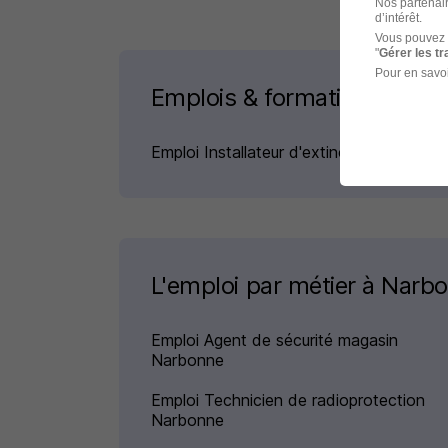
Nos partenair
d’intérêt.
Vous pouvez 
"
Gérer les t
Pour en savoi
Emplois & formations
Emploi Installateur d'extincteur
L'emploi par métier à Narb
Emploi Agent de sécurité magasin
Narbonne
Emploi Technicien de radioprotection
Narbonne