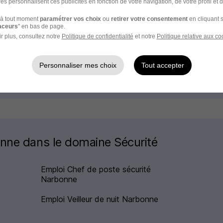
es personnalisent ces publicités en fonction de votre navigation, de votre profil et 
à tout moment
paramétrer vos choix
ou
retirer votre consentement
en cliquant s
raceurs
" en bas de page.
r plus, consultez notre
Politique de confidentialité
et notre
Politique relative aux co
Personnaliser mes choix
Tout accepter
Emploi Sécurité
onne dans le domaine Sécurité
Emploi Chef de poste sécurité
Narbonne
Emploi Veilleur de nuit Narbonne