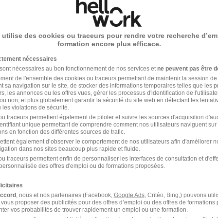
 utilise des cookies ou traceurs pour rendre votre recherche d’em
nicien de Maintenance SSI H/F
formation encore plus efficace.
ersonnel
ictement nécessaires
 sont nécessaires au bon fonctionnement de nos services et
ne peuvent pas être d
nne - 11
CDI
Temps partiel
amment
de l'ensemble des cookies ou traceurs
permettant de maintenir la session de l
t sa navigation sur le site, de stocker des informations temporaires telles que les 
ffre n’est plus disponible depuis le 11/06/26
rs, les annonces ou les offres vues, gérer les processus d'identification de l'utilisateur,
ou non, et plus globalement garantir la sécurité du site web en détectant les tentati
les violations de sécurité.
u traceurs permettent également de piloter et suivre les sources d'acquisition d'a
identifiant unique permettant de comprendre comment nos utilisateurs naviguent sur 
ns en fonction des différentes sources de trafic.
nicien de Maintenance SSI H/F
ettent également d’observer le comportement de nos utilisateurs afin d'améliorer no
igation dans nos sites beaucoup plus rapide et fluide.
ersonnel
u traceurs permettent enfin de personnaliser les interfaces de consultation et d'eff
personnalisée des offres d'emploi ou de formations proposées.
nne - 11
CDI
Temps partiel
icitaires
ffre n’est plus disponible depuis le 11/06/26
accord
, nous et nos partenaires (Facebook,
Google Ads
, Critéo, Bing,) pouvons util
 vous proposer des publicités pour des offres d’emploi ou des offres de formations
ter vos probabilités de trouver rapidement un emploi ou une formation.