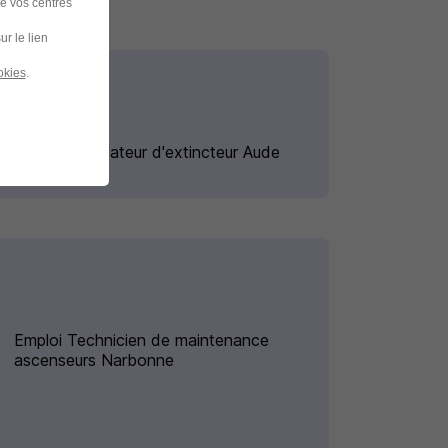
de vos centres
ur le lien
okies
.
Emploi Installateur d'extincteur Aude
Emploi Technicien de maintenance
ascenseurs Narbonne