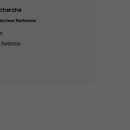
echerche
tincteur Narbonne
ne
 à Narbonne