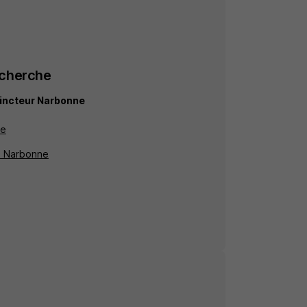
echerche
tincteur Narbonne
ne
 à Narbonne