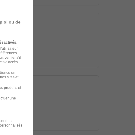
ploi ou de
ésactivés
.
'utilisateur
préférences
 vérifier s'il
ves d'accès
udience en
nos sites et
s produits et
ectuer une
iser des
 personnalisés