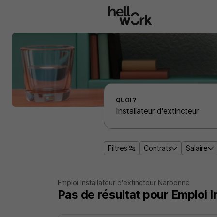
Aller au contenu principal
Effectuer une recherche d'emploi par localité
QUOI ?
Filtres
Contrats
Salaire
Emploi Installateur d'extincteur Narbonne
Pas de résultat pour Emploi I