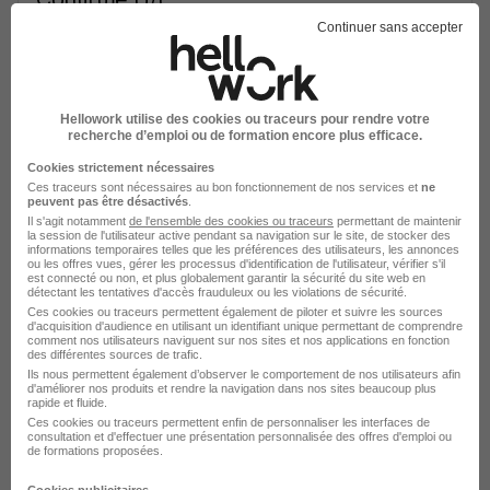
Continuer sans accepter
Cayenne - 973
CDI
Voir l’offre
Hellowork utilise des cookies ou traceurs pour rendre votre
il y a 10 heures
recherche d’emploi ou de formation encore plus efficace.
Cookies strictement nécessaires
Ces traceurs sont nécessaires au bon fonctionnement de nos services et
ne
peuvent pas être désactivés
.
Il s'agit notamment
de l'ensemble des cookies ou traceurs
permettant de maintenir
la session de l'utilisateur active pendant sa navigation sur le site, de stocker des
informations temporaires telles que les préférences des utilisateurs, les annonces
ou les offres vues, gérer les processus d'identification de l'utilisateur, vérifier s'il
est connecté ou non, et plus globalement garantir la sécurité du site web en
Agent de Prévention et Sécurité H/F
détectant les tentatives d'accès frauduleux ou les violations de sécurité.
Ces cookies ou traceurs permettent également de piloter et suivre les sources
Sud est Protection
d'acquisition d'audience en utilisant un identifiant unique permettant de comprendre
comment nos utilisateurs naviguent sur nos sites et nos applications en fonction
des différentes sources de trafic.
Boé - 47
CDI
1 965,78 - 1 965,79 € / mois
Ils nous permettent également d’observer le comportement de nos utilisateurs afin
d'améliorer nos produits et rendre la navigation dans nos sites beaucoup plus
rapide et fluide.
Ces cookies ou traceurs permettent enfin de personnaliser les interfaces de
Voir l’offre
consultation et d'effectuer une présentation personnalisée des offres d'emploi ou
il y a 10 heures
de formations proposées.
Cookies publicitaires