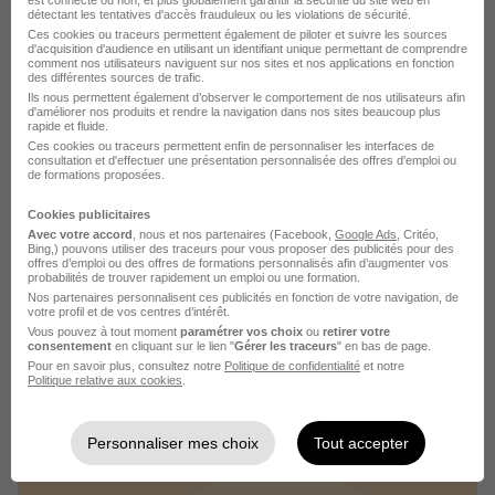
détectant les tentatives d'accès frauduleux ou les violations de sécurité.
Ces cookies ou traceurs permettent également de piloter et suivre les sources
d'acquisition d'audience en utilisant un identifiant unique permettant de comprendre
Voir l’offre
il y a 5 jours
comment nos utilisateurs naviguent sur nos sites et nos applications en fonction
des différentes sources de trafic.
Ils nous permettent également d’observer le comportement de nos utilisateurs afin
d'améliorer nos produits et rendre la navigation dans nos sites beaucoup plus
rapide et fluide.
Ces cookies ou traceurs permettent enfin de personnaliser les interfaces de
consultation et d'effectuer une présentation personnalisée des offres d'emploi ou
de formations proposées.
Cookies publicitaires
Gestionnaire de Paie H/F
Avec votre accord
, nous et nos partenaires (Facebook,
Google Ads
, Critéo,
Bing,) pouvons utiliser des traceurs pour vous proposer des publicités pour des
ALTINEO
offres d’emploi ou des offres de formations personnalisés afin d’augmenter vos
probabilités de trouver rapidement un emploi ou une formation.
Nos partenaires personnalisent ces publicités en fonction de votre navigation, de
Rocbaron - 83
CDI
30 000 - 40 000 € / an
votre profil et de vos centres d’intérêt.
Vous pouvez à tout moment
paramétrer vos choix
ou
retirer votre
Télétravail partiel
consentement
en cliquant sur le lien "
Gérer les traceurs
" en bas de page.
Pour en savoir plus, consultez notre
Politique de confidentialité
et notre
Politique relative aux cookies
.
Voir l’offre
il y a 5 jours
Personnaliser mes choix
Tout accepter