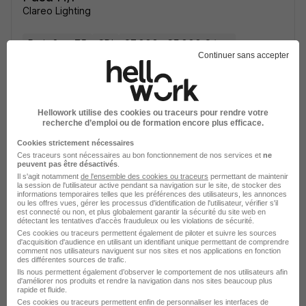
Clareo Lighting
Paris 8e - 75
CDI
27 000 - 35 000 € / an
Continuer sans accepter
Télétravail occasionnel
Voir l’offre
il y a 1 jour
Hellowork utilise des cookies ou traceurs pour rendre votre
recherche d’emploi ou de formation encore plus efficace.
Cookies strictement nécessaires
Ces traceurs sont nécessaires au bon fonctionnement de nos services et
ne
peuvent pas être désactivés
.
Il s'agit notamment
de l'ensemble des cookies ou traceurs
permettant de maintenir
la session de l'utilisateur active pendant sa navigation sur le site, de stocker des
informations temporaires telles que les préférences des utilisateurs, les annonces
ou les offres vues, gérer les processus d'identification de l'utilisateur, vérifier s'il
est connecté ou non, et plus globalement garantir la sécurité du site web en
Soyez l'un des premiers à postuler
détectant les tentatives d'accès frauduleux ou les violations de sécurité.
Alternance - Attache Commercial - B
Ces cookies ou traceurs permettent également de piloter et suivre les sources
d'acquisition d'audience en utilisant un identifiant unique permettant de comprendre
To B - Paris 8E H/F
comment nos utilisateurs naviguent sur nos sites et nos applications en fonction
des différentes sources de trafic.
Clareo Lighting
Ils nous permettent également d’observer le comportement de nos utilisateurs afin
d'améliorer nos produits et rendre la navigation dans nos sites beaucoup plus
rapide et fluide.
Paris 8e - 75
Alternance
Télétravail occasionnel
Ces cookies ou traceurs permettent enfin de personnaliser les interfaces de