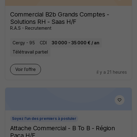
Commercial B2b Grands Comptes -
Solutions RH - Saas H/F
R.A.S - Recrutement
Cergy - 95
CDI
30 000 - 35 000 € / an
Télétravail partiel
Voir l’offre
il y a 21 heures
Soyez l'un des premiers à postuler
Attache Commercial - B To B - Région
Paca H/F