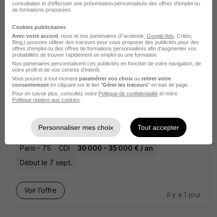
consultation et d'effectuer une présentation personnalisée des offres d'emploi ou
2 ans
de formations proposées.
Cookies publicitaires
Voir l’offre
Avec votre accord
, nous et nos partenaires (Facebook,
Google Ads
, Critéo,
il y a 1 jour
Bing,) pouvons utiliser des traceurs pour vous proposer des publicités pour des
offres d’emploi ou des offres de formations personnalisés afin d’augmenter vos
probabilités de trouver rapidement un emploi ou une formation.
Nos partenaires personnalisent ces publicités en fonction de votre navigation, de
votre profil et de vos centres d’intérêt.
Vous pouvez à tout moment
paramétrer vos choix
ou
retirer votre
consentement
en cliquant sur le lien "
Gérer les traceurs
" en bas de page.
Pour en savoir plus, consultez notre
Politique de confidentialité
et notre
Politique relative aux cookies
.
Commercial B2b H/F
Groupe Synergie
Personnaliser mes choix
Tout accepter
Paris - 75
CDI
30 000 - 35 000 € / an
Début le 7 sept.
Voir l’offre
il y a 1 jour