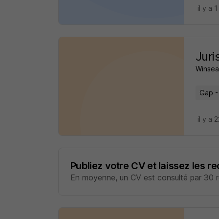
il y a 1
Juri
Winsea
Gap -
il y a 
Publiez votre CV et laissez les r
En moyenne, un CV est consulté par 30 re