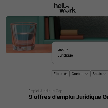
Aller au contenu principal
Effectuer une recherche d'emploi par localité
QUOI ?
Filtres
Contrats
Salaire
Emploi Juridique Gap
9
offres d'emploi
Juridique G