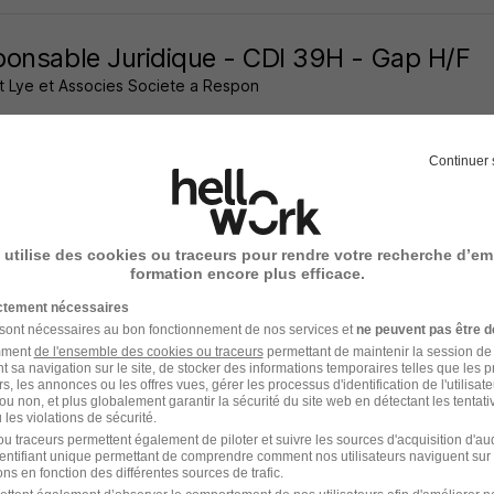
onsable Juridique - CDI 39H - Gap H/F
t Lye et Associes Societe a Respon
 05
CDI
40 000 - 50 000 € / an
Continuer 
12 jours
 utilise des cookies ou traceurs pour rendre votre recherche d’em
formation encore plus efficace.
stant Juridique - CDI 39H - Gap H/F
ictement nécessaires
 sont nécessaires au bon fonctionnement de nos services et
ne peuvent pas être d
t Lye et Associes Societe a Respon
amment
de l'ensemble des cookies ou traceurs
permettant de maintenir la session de l
t sa navigation sur le site, de stocker des informations temporaires telles que les 
rs, les annonces ou les offres vues, gérer les processus d'identification de l'utilisateur,
 05
CDI
27 000 - 32 000 € / an
ou non, et plus globalement garantir la sécurité du site web en détectant les tentati
les violations de sécurité.
u traceurs permettent également de piloter et suivre les sources d'acquisition d'a
21 jours
identifiant unique permettant de comprendre comment nos utilisateurs naviguent sur 
ns en fonction des différentes sources de trafic.