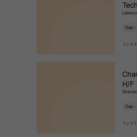
Tech
Lasecur
Gap -
il y a 
Char
H/F
Directi
Gap -
il y a 