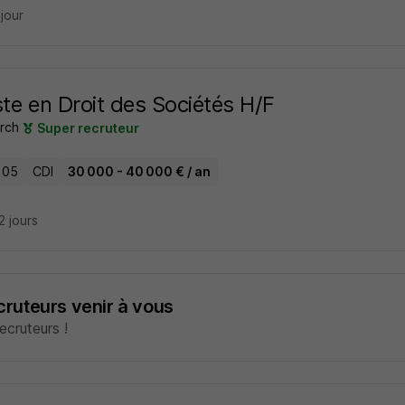
 jour
ste en Droit des Sociétés H/F
rch
Super recruteur
 05
CDI
30 000 - 40 000 € / an
22 jours
ecruteurs venir à vous
cruteurs !