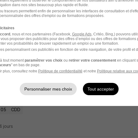
ettent également d’observer le comportement de nos utilisateurs afin d'améliorer no
igation dans nos sites beaucoup plus rapide et fluide.
u traceurs permettent enfin de personnaliser les interfaces de consultation et d'eff
ructeur en Application du Droit des Sols H
personnalisée des offres d'emploi ou de formations proposées.
on Departementale Territoires
icitaires
accord
, nous et nos partenaires (Facebook,
Google Ads
, Critéo, Bing,) pouvons util
 vous proposer des publicités pour des offres d’emploi ou des offres de formations
 05
CDD
1 870 € / mois
ter vos probabilités de trouver rapidement un emploi ou une formation.
es personnalisent ces publicités en fonction de votre navigation, de votre profil et 
21 jours
à tout moment
paramétrer vos choix
ou
retirer votre consentement
en cliquant s
raceurs
" en bas de page.
r plus, consultez notre
Politique de confidentialité
et notre
Politique relative aux co
ste H/F
Personnaliser mes choix
Tout accepter
ic 05
 05
CDD
14 jours