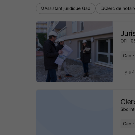
Assistant juridique Gap
Clerc de notai
Juri
OPH 05
Gap -
il y a 
Cler
Sbc Int
Gap -