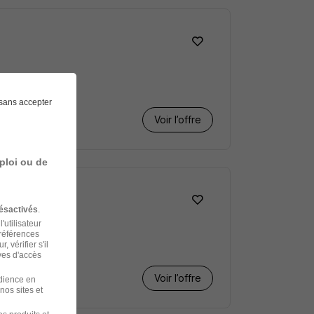
sans accepter
Voir l’offre
ploi ou de
ésactivés
.
'utilisateur
préférences
 vérifier s'il
ves d'accès
Voir l’offre
udience en
nos sites et