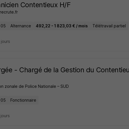
nicien Contentieux H/F
ecrute.fr
 05
Alternance
492,22 - 1 823,03 € / mois
Télétravail partiel
4 jours
gée - Chargé de la Gestion du Contentie
on zonale de Police Nationale – SUD
 05
Fonctionnaire
3 jours