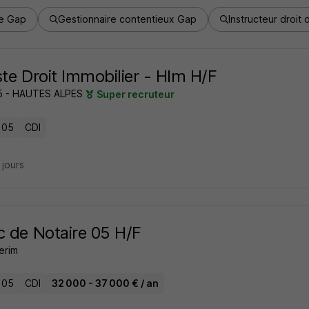
re Gap
Gestionnaire contentieux Gap
Instructeur droit
ste Droit Immobilier - Hlm H/F
 - HAUTES ALPES
Super recruteur
 05
CDI
4 jours
c de Notaire 05 H/F
erim
 05
CDI
32 000 - 37 000 € / an