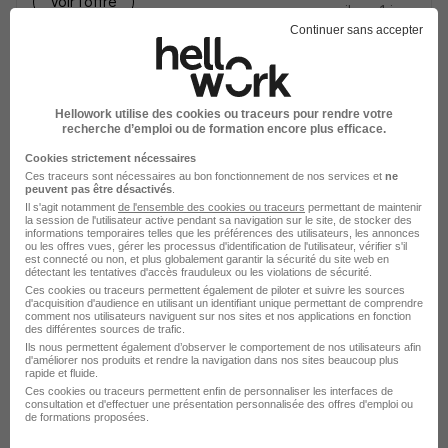
Voir l’offre
il y a 1 jour
Continuer sans accepter
Hellowork utilise des cookies ou traceurs pour rendre votre
recherche d’emploi ou de formation encore plus efficace.
Cookies strictement nécessaires
Soyez l'un des premiers à postuler
Ces traceurs sont nécessaires au bon fonctionnement de nos services et
ne
Stage Juriste Droit des Sociétés H/F
peuvent pas être désactivés
.
Il s'agit notamment
de l'ensemble des cookies ou traceurs
permettant de maintenir
BPA Experts Associés
Super recruteur
la session de l'utilisateur active pendant sa navigation sur le site, de stocker des
informations temporaires telles que les préférences des utilisateurs, les annonces
ou les offres vues, gérer les processus d'identification de l'utilisateur, vérifier s'il
est connecté ou non, et plus globalement garantir la sécurité du site web en
Paris 12e - 75
Stage
600 - 700 € / mois
6 mois
détectant les tentatives d'accès frauduleux ou les violations de sécurité.
Ces cookies ou traceurs permettent également de piloter et suivre les sources
d'acquisition d'audience en utilisant un identifiant unique permettant de comprendre
comment nos utilisateurs naviguent sur nos sites et nos applications en fonction
Voir l’offre
il y a 1 jour
des différentes sources de trafic.
Ils nous permettent également d’observer le comportement de nos utilisateurs afin
d'améliorer nos produits et rendre la navigation dans nos sites beaucoup plus
rapide et fluide.
Ces cookies ou traceurs permettent enfin de personnaliser les interfaces de
consultation et d'effectuer une présentation personnalisée des offres d'emploi ou
de formations proposées.