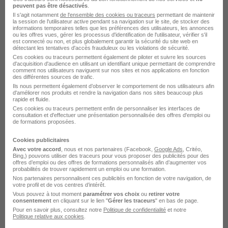
peuvent pas être désactivés
.
Il s'agit notamment
de l'ensemble des cookies ou traceurs
permettant de maintenir
la session de l'utilisateur active pendant sa navigation sur le site, de stocker des
informations temporaires telles que les préférences des utilisateurs, les annonces
ou les offres vues, gérer les processus d'identification de l'utilisateur, vérifier s'il
est connecté ou non, et plus globalement garantir la sécurité du site web en
détectant les tentatives d'accès frauduleux ou les violations de sécurité.
Ces cookies ou traceurs permettent également de piloter et suivre les sources
Alternance - Chargé de
d'acquisition d'audience en utilisant un identifiant unique permettant de comprendre
comment nos utilisateurs naviguent sur nos sites et nos applications en fonction
Développement Commercial&
des différentes sources de trafic.
Recrutement H/F
Ils nous permettent également d’observer le comportement de nos utilisateurs afin
d'améliorer nos produits et rendre la navigation dans nos sites beaucoup plus
IMC
rapide et fluide.
Ces cookies ou traceurs permettent enfin de personnaliser les interfaces de
consultation et d'effectuer une présentation personnalisée des offres d'emploi ou
de formations proposées.
Saint-Avold - 57
Alternance
1 an
Cookies publicitaires
Avec votre accord
, nous et nos partenaires (Facebook,
Google Ads
, Critéo,
Voir l’offre
il y a 3 jours
Bing,) pouvons utiliser des traceurs pour vous proposer des publicités pour des
offres d’emploi ou des offres de formations personnalisés afin d’augmenter vos
probabilités de trouver rapidement un emploi ou une formation.
Nos partenaires personnalisent ces publicités en fonction de votre navigation, de
votre profil et de vos centres d’intérêt.
Vous pouvez à tout moment
paramétrer vos choix
ou
retirer votre
consentement
en cliquant sur le lien "
Gérer les traceurs
" en bas de page.
Pour en savoir plus, consultez notre
Politique de confidentialité
et notre
Politique relative aux cookies
.