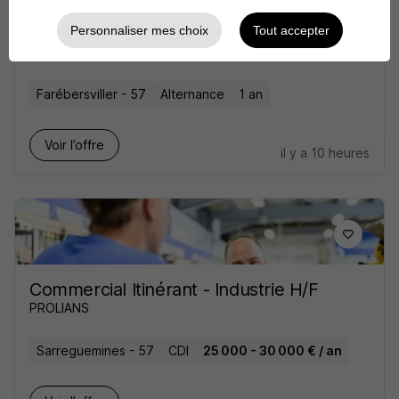
Alternance - Assistant Commercial
H/F
Personnaliser mes choix
Tout accepter
IMC
Farébersviller - 57
Alternance
1 an
Voir l’offre
il y a 10 heures
Commercial Itinérant - Industrie H/F
PROLIANS
Sarreguemines - 57
CDI
25 000 - 30 000 € / an