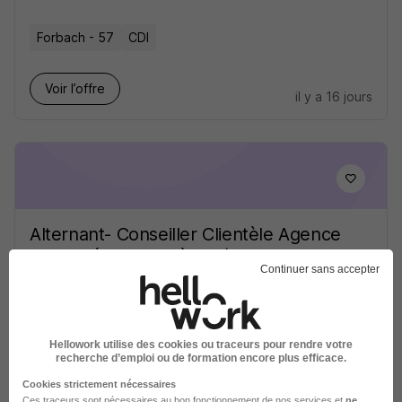
Forbach - 57
CDI
Voir l’offre
il y a 16 jours
Alternant- Conseiller Clientèle Agence
- Chargé de Clientèle H/F
Continuer sans accepter
Cette entreprise souhaite rester anonyme
Stiring-Wendel - 57
Alternance
1 an
Hellowork utilise des cookies ou traceurs pour rendre votre
recherche d’emploi ou de formation encore plus efficace.
Voir l’offre
il y a 11 heures
Cookies strictement nécessaires
Ces traceurs sont nécessaires au bon fonctionnement de nos services et
ne