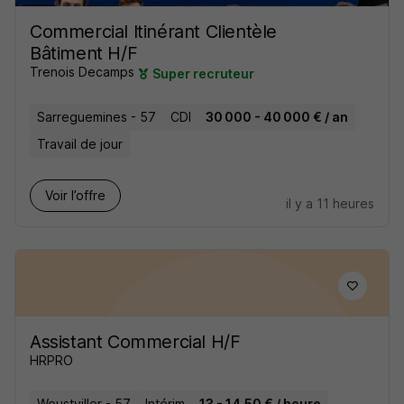
Commercial Itinérant Clientèle
Bâtiment H/F
Trenois Decamps
Super recruteur
Sarreguemines - 57
CDI
30 000 - 40 000 € / an
Travail de jour
Voir l’offre
il y a 11 heures
Assistant Commercial H/F
HRPRO
Woustviller - 57
Intérim
13 - 14,50 € / heure