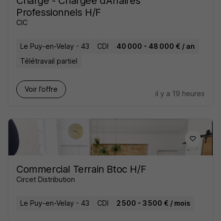
Charge - Chargee d'Affaires
Professionnels H/F
CIC
Le Puy-en-Velay - 43
CDI
40 000 - 48 000 € / an
Télétravail partiel
Voir l’offre
il y a 19 heures
Commercial Terrain Btoc H/F
Circet Distribution
Le Puy-en-Velay - 43
CDI
2 500 - 3 500 € / mois