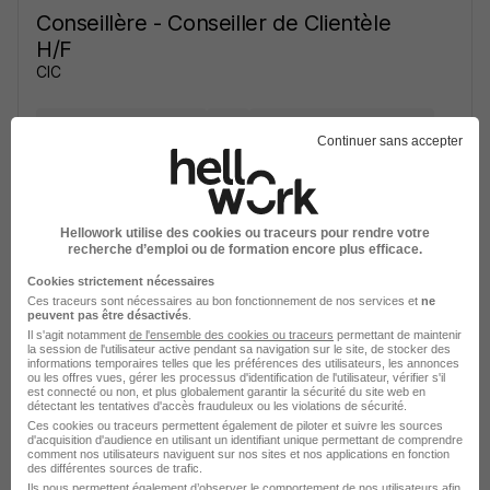
Conseillère - Conseiller de Clientèle
H/F
CIC
Le Puy-en-Velay - 43
CDI
27 000 - 31 000 € / an
Continuer sans accepter
Voir l’offre
il y a 12 jours
Hellowork utilise des cookies ou traceurs pour rendre votre
recherche d’emploi ou de formation encore plus efficace.
Cookies strictement nécessaires
Ces traceurs sont nécessaires au bon fonctionnement de nos services et
ne
peuvent pas être désactivés
.
Il s'agit notamment
de l'ensemble des cookies ou traceurs
permettant de maintenir
la session de l'utilisateur active pendant sa navigation sur le site, de stocker des
Animateur Commercial H/F
informations temporaires telles que les préférences des utilisateurs, les annonces
ou les offres vues, gérer les processus d'identification de l'utilisateur, vérifier s'il
Sarawak Animation
est connecté ou non, et plus globalement garantir la sécurité du site web en
détectant les tentatives d'accès frauduleux ou les violations de sécurité.
Ces cookies ou traceurs permettent également de piloter et suivre les sources
Vals-près-le-Puy - 43
CDI
13,50 € / heure
d'acquisition d'audience en utilisant un identifiant unique permettant de comprendre
comment nos utilisateurs naviguent sur nos sites et nos applications en fonction
des différentes sources de trafic.
Ils nous permettent également d’observer le comportement de nos utilisateurs afin