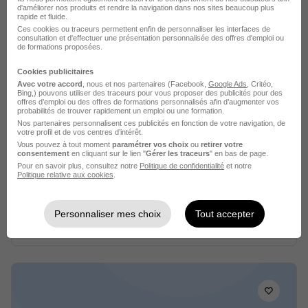
Voir l’offre
d'améliorer nos produits et rendre la navigation dans nos sites beaucoup plus
il y a 13 jours
rapide et fluide.
Ces cookies ou traceurs permettent enfin de personnaliser les interfaces de
consultation et d'effectuer une présentation personnalisée des offres d'emploi ou
de formations proposées.
Cookies publicitaires
Avec votre accord
, nous et nos partenaires (Facebook,
Google Ads
, Critéo,
Bing,) pouvons utiliser des traceurs pour vous proposer des publicités pour des
offres d’emploi ou des offres de formations personnalisés afin d’augmenter vos
probabilités de trouver rapidement un emploi ou une formation.
Offre d'Emploi - Commercial
Nos partenaires personnalisent ces publicités en fonction de votre navigation, de
Sédentaire H/F
votre profil et de vos centres d’intérêt.
Vous pouvez à tout moment
paramétrer vos choix
ou
retirer votre
Sucs et Velay Recrutement
consentement
en cliquant sur le lien "
Gérer les traceurs
" en bas de page.
Pour en savoir plus, consultez notre
Politique de confidentialité
et notre
Politique relative aux cookies
.
Yssingeaux - 43
Intérim
4 mois
Personnaliser mes choix
Tout accepter
Voir l’offre
il y a 16 jours