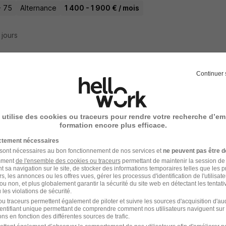
- 75
Alternance
1 400 - 1 900 € / mois
4 jours
Continuer 
enti·e Relations Sociales Internationales 
 utilise des cookies ou traceurs pour rendre votre recherche d’em
off - 92
Alternance
492,22 - 1 823,03 € / mois
1 an
formation encore plus efficace.
ictement nécessaires
8 jours
 sont nécessaires au bon fonctionnement de nos services et
ne peuvent pas être d
amment
de l'ensemble des cookies ou traceurs
permettant de maintenir la session de l
t sa navigation sur le site, de stocker des informations temporaires telles que les 
rs, les annonces ou les offres vues, gérer les processus d'identification de l'utilisateur,
ou non, et plus globalement garantir la sécurité du site web en détectant les tentati
les violations de sécurité.
rnance --Chargé·e de Relations Sociales -
u traceurs permettent également de piloter et suivre les sources d'acquisition d'a
identifiant unique permettant de comprendre comment nos utilisateurs naviguent sur 
e Solutions
ns en fonction des différentes sources de trafic.