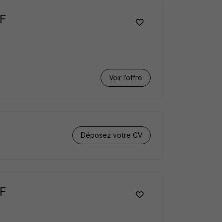
/F
Voir l’offre
Déposez votre CV
/F