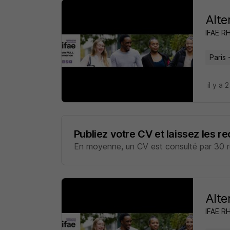
Alte
IFAE R
Paris 
il y a 
Publiez votre CV et laissez les r
En moyenne, un CV est consulté par 30 re
Alte
IFAE R