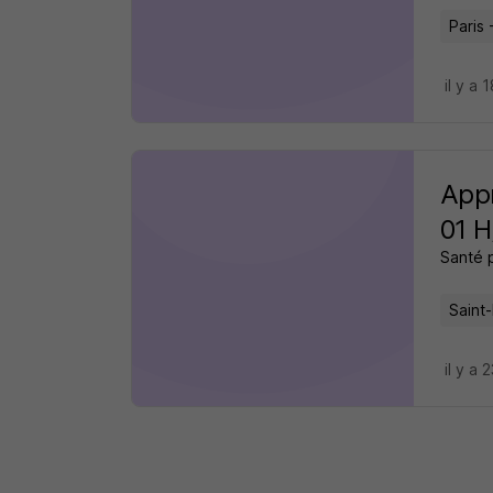
Paris 
il y a 
Appr
01 H
Santé 
Saint
il y a 