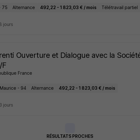
- 75
Alternance
492,22 - 1 823,03 € / mois
Télétravail partiel
18 jours
enti Ouverture et Dialogue avec la Socié
/F
publique France
-Maurice - 94
Alternance
492,22 - 1 823,03 € / mois
23 jours
RÉSULTATS PROCHES