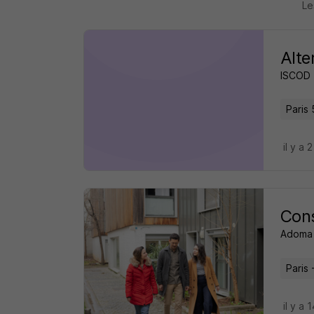
Le
Alte
ISCOD
Paris 
il y a 
Cons
Adoma
Paris 
il y a 