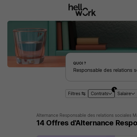
Aller au contenu principal
Effectuer une recherche d'emploi par localité
QUOI ?
1
Filtres
Contrats
Salaire
Alternance Responsable des relations sociales M
14
Offres d'Alternance
Respo