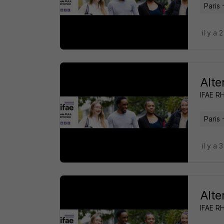
Paris 
il y a 
Alte
IFAE R
Paris 
il y a 
Alte
IFAE R