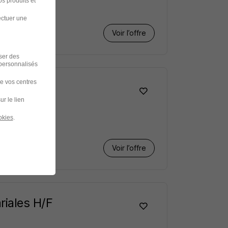
s produits et
ectuer une
Voir l’offre
iser des
 personnalisés
de vos centres
ur le lien
okies
.
Voir l’offre
riales H/F