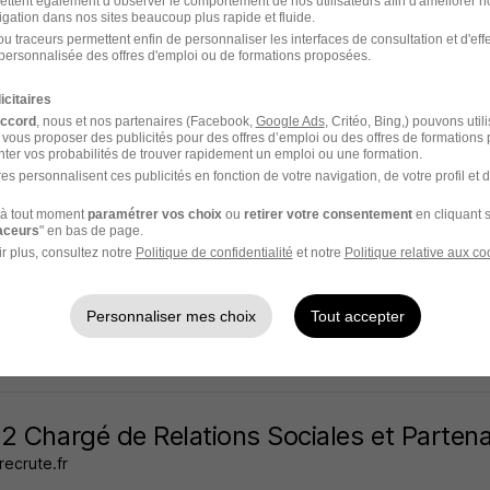
ettent également d’observer le comportement de nos utilisateurs afin d'améliorer no
igation dans nos sites beaucoup plus rapide et fluide.
rre - 92
Alternance
492,22 - 1 823,03 € / mois
u traceurs permettent enfin de personnaliser les interfaces de consultation et d'eff
personnalisée des offres d'emploi ou de formations proposées.
7 jours
icitaires
accord
, nous et nos partenaires (Facebook,
Google Ads
, Critéo, Bing,) pouvons util
 vous proposer des publicités pour des offres d’emploi ou des offres de formations
ter vos probabilités de trouver rapidement un emploi ou une formation.
es personnalisent ces publicités en fonction de votre navigation, de votre profil et 
rnance - Chargé des Affaires Sociales H/F
à tout moment
paramétrer vos choix
ou
retirer votre consentement
en cliquant s
ment des Concessionnaires Renault
raceurs
" en bas de page.
r plus, consultez notre
Politique de confidentialité
et notre
Politique relative aux co
rt - 92
Alternance
5 000 - 15 000 € / an
24 mois
Personnaliser mes choix
Tout accepter
8 jours
2 Chargé de Relations Sociales et Partena
ecrute.fr