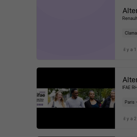
Alte
Renaul
Clama
il y a 1
Alte
IFAE R
Paris 
il y a 