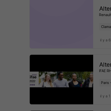
Alte
Renaul
Clama
il y a 
Alte
IFAE R
Paris 
il y a 1