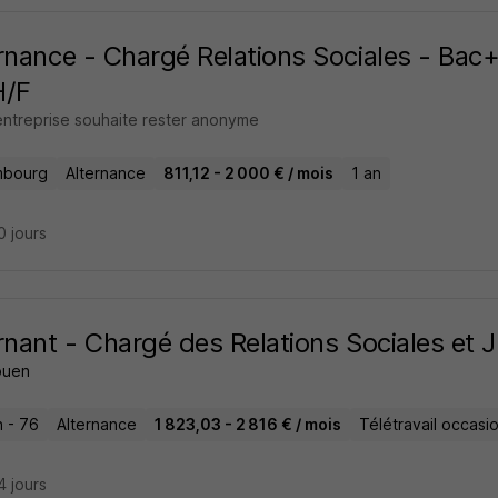
rnance - Chargé Relations Sociales - B
H/F
entreprise souhaite rester anonyme
mbourg
Alternance
811,12 - 2 000 € / mois
1 an
10 jours
rnant - Chargé des Relations Sociales et 
ouen
 - 76
Alternance
1 823,03 - 2 816 € / mois
Télétravail occasi
14 jours