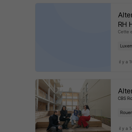
Alte
RH 
Cette 
Luxe
il y a 
Alte
CBS R
Rouen
il y a 