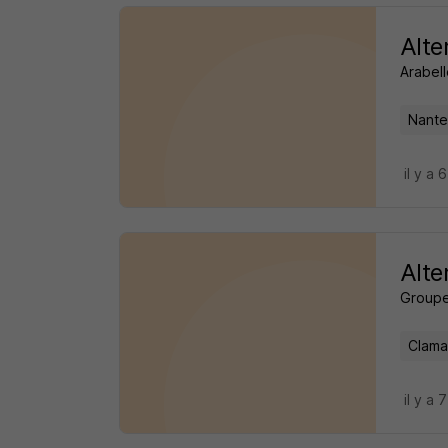
Alte
Arabell
Nante
il y a 
Alte
Groupe
Clama
il y a 