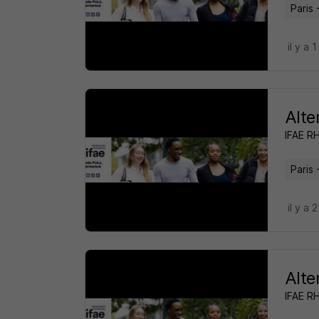
Paris 
il y a 1
Alte
IFAE R
Paris 
il y a 
Alte
IFAE R