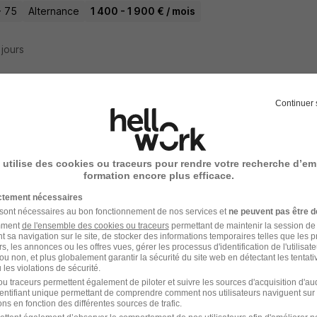
- 75
Alternance
1 400 - 1 900 € / mois
3 jours
Continuer 
RÉSULTATS PROCHES
s offres ci-dessous sont basées sur les mots-clés de votre recher
 utilise des cookies ou traceurs pour rendre votre recherche d’em
formation encore plus efficace.
rnance - Gestionnaire de Paie H/F
ictement nécessaires
up
 sont nécessaires au bon fonctionnement de nos services et
ne peuvent pas être d
amment
de l'ensemble des cookies ou traceurs
permettant de maintenir la session de l
t sa navigation sur le site, de stocker des informations temporaires telles que les 
use - 31
Alternance
783,02 - 1 867,02 € / mois
rs, les annonces ou les offres vues, gérer les processus d'identification de l'utilisateur,
ou non, et plus globalement garantir la sécurité du site web en détectant les tentati
les violations de sécurité.
4 jours
u traceurs permettent également de piloter et suivre les sources d'acquisition d'a
identifiant unique permettant de comprendre comment nos utilisateurs naviguent sur 
ns en fonction des différentes sources de trafic.