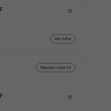
/F
Voir l’offre
Déposez votre CV
/F