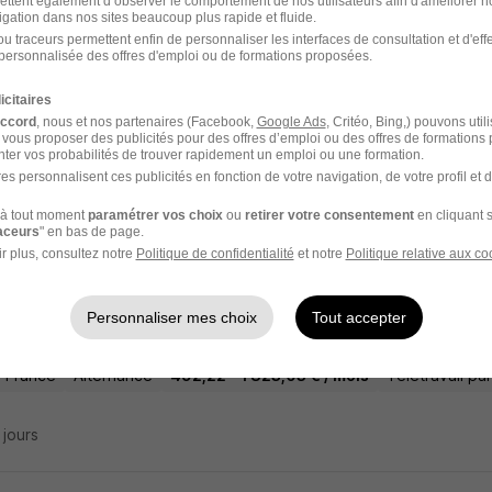
ettent également d’observer le comportement de nos utilisateurs afin d'améliorer no
igation dans nos sites beaucoup plus rapide et fluide.
enti·e Relations Sociales Internationales 
u traceurs permettent enfin de personnaliser les interfaces de consultation et d'eff
personnalisée des offres d'emploi ou de formations proposées.
icitaires
accord
, nous et nos partenaires (Facebook,
Google Ads
, Critéo, Bing,) pouvons util
off - 92
Alternance
492,22 - 1 823,03 € / mois
1 an
 vous proposer des publicités pour des offres d’emploi ou des offres de formations
ter vos probabilités de trouver rapidement un emploi ou une formation.
es personnalisent ces publicités en fonction de votre navigation, de votre profil et 
7 jours
à tout moment
paramétrer vos choix
ou
retirer votre consentement
en cliquant s
raceurs
" en bas de page.
r plus, consultez notre
Politique de confidentialité
et notre
Politique relative aux co
gé de Dialogue Territorial et de Concertat
Personnaliser mes choix
Tout accepter
é des Grands Projets
e-France
Alternance
492,22 - 1 823,03 € / mois
Télétravail par
6 jours