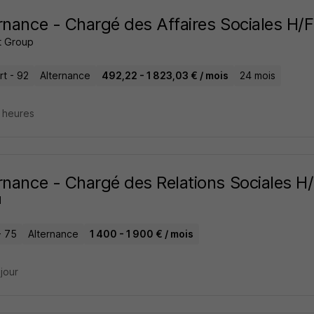
rnance - Chargé des Affaires Sociales H/F
t Group
rt - 92
Alternance
492,22 - 1 823,03 € / mois
24 mois
6 heures
rnance - Chargé des Relations Sociales H
H
- 75
Alternance
1 400 - 1 900 € / mois
 jour