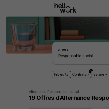
Aller au contenu principal
Effectuer une recherche d'emploi par localité
QUOI ?
1
Filtres
Contrats
Salaire
Alternance Responsable social
19
Offres d'Alternance
Respo