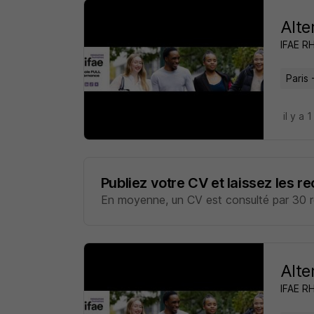
Alte
IFAE R
Paris 
il y a 1
Publiez votre CV et laissez les r
En moyenne, un CV est consulté par 30 re
Alte
IFAE R