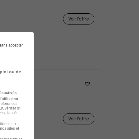
Voir l’offre
sans accepter
che
ploi ou de
ésactivés
.
'utilisateur
préférences
 vérifier s'il
ves d'accès
Voir l’offre
udience en
nos sites et