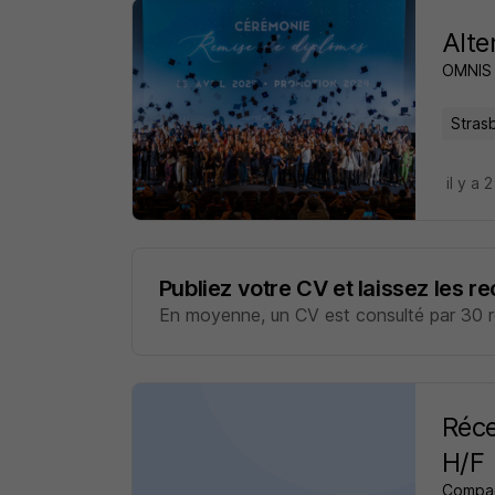
Alte
OMNIS
Stras
il y a 
Publiez votre CV et laissez les r
En moyenne, un CV est consulté par 30 re
Réce
H/F
Compag