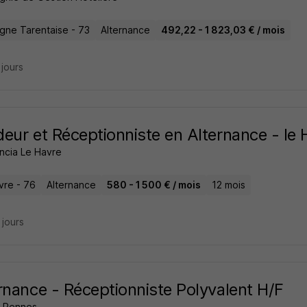
agne Tarentaise - 73
Alternance
492,22 - 1 823,03 € / mois
2 jours
eur et Réceptionniste en Alternance - le 
ancia Le Havre
vre - 76
Alternance
580 - 1 500 € / mois
12 mois
5 jours
rnance - Réceptionniste Polyvalent H/F
 Rennes