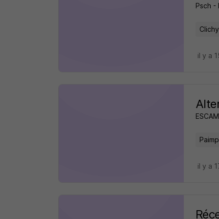
Psch - 
Clichy
il y a 
Alte
ESCAM 
Paimp
il y a 
Réce