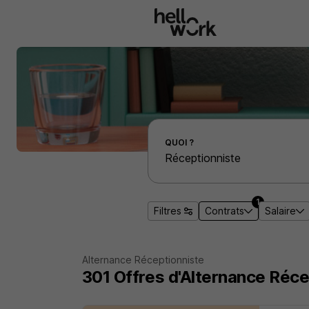
Aller au contenu principal
Effectuer une recherche d'emploi par localité
QUOI ?
1
Filtres
Contrats
Salaire
Alternance Réceptionniste
301
Offres d'Alternance
Réce