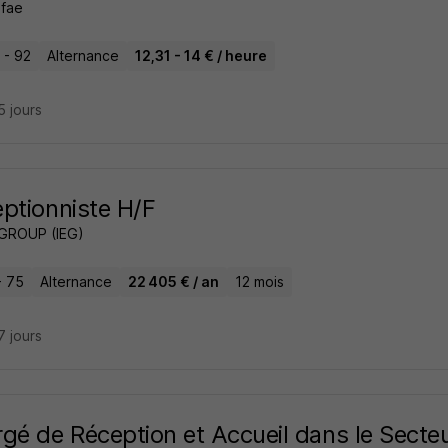
Ifae
 - 92
Alternance
12,31 - 14 € / heure
15 jours
ptionniste H/F
GROUP (IEG)
- 75
Alternance
22 405 € / an
12 mois
17 jours
gé de Réception et Accueil dans le Secte