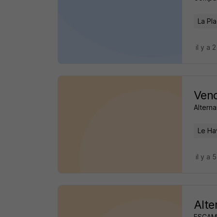
La Pl
il y a 
Vend
Altern
Le Ha
il y a 
Alte
ESCAM