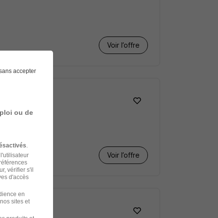
Voir l’offre
sans accepter
ploi ou de
ésactivés
.
Voir l’offre
'utilisateur
préférences
 vérifier s'il
ves d'accès
udience en
nos sites et