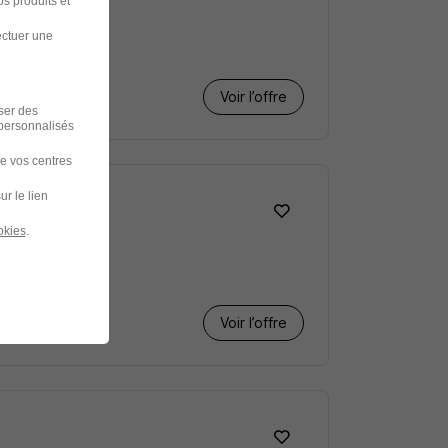
s produits et
ectuer une
Voir l’offre
iser des
 personnalisés
de vos centres
ur le lien
okies
.
Voir l’offre