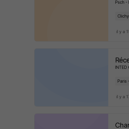
Psch - 
Clichy
il y a 
Réce
INTED 
Paris 
il y a 
Char