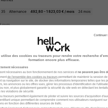
- 35
Alternance
492,80 - 1 823,03 € / mois
24 mois
13 jours
Continuer 
ptionniste H/F
valys
 utilise des cookies ou traceurs pour rendre votre recherche d’em
formation encore plus efficace.
me - 41
Alternance
492,22 - 1 823,03 € / mois
ictement nécessaires
 sont nécessaires au bon fonctionnement de nos services et
ne peuvent pas être d
amment
de l'ensemble des cookies ou traceurs
permettant de maintenir la session de l
13 jours
t sa navigation sur le site, de stocker des informations temporaires telles que les 
rs, les annonces ou les offres vues, gérer les processus d'identification de l'utilisateur,
ou non, et plus globalement garantir la sécurité du site web en détectant les tentati
les violations de sécurité.
u traceurs permettent également de piloter et suivre les sources d'acquisition d'a
identifiant unique permettant de comprendre comment nos utilisateurs naviguent sur 
ptionniste - Luxe H/F
ns en fonction des différentes sources de trafic.