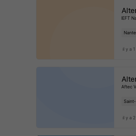
Alte
IEFT N
Nante
il y a 1
Alte
Aftec 
Saint
il y a 