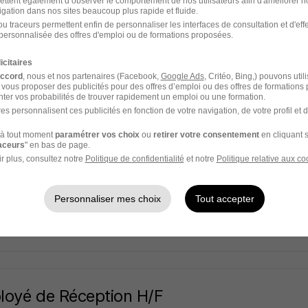
ettent également d’observer le comportement de nos utilisateurs afin d'améliorer no
Ifae
igation dans nos sites beaucoup plus rapide et fluide.
u traceurs permettent enfin de personnaliser les interfaces de consultation et d'eff
 - 92
Alternance
12,31 € / heure
personnalisée des offres d'emploi ou de formations proposées.
icitaires
15 jours
accord
, nous et nos partenaires (Facebook,
Google Ads
, Critéo, Bing,) pouvons util
 vous proposer des publicités pour des offres d’emploi ou des offres de formations
ter vos probabilités de trouver rapidement un emploi ou une formation.
es personnalisent ces publicités en fonction de votre navigation, de votre profil et 
à tout moment
paramétrer vos choix
ou
retirer votre consentement
en cliquant s
ptionniste Polyvalent H/F
raceurs
" en bas de page.
Ifae
r plus, consultez notre
Politique de confidentialité
et notre
Politique relative aux co
 - 92
Alternance
12,31 € / heure
Personnaliser mes choix
Tout accepter
15 jours
oyé de Réception H/F