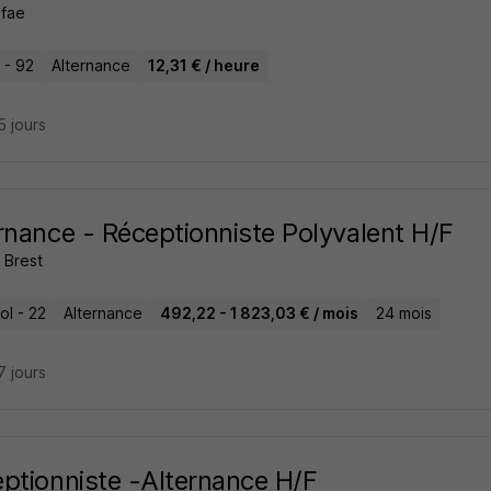
Ifae
 - 92
Alternance
12,31 € / heure
15 jours
rnance - Réceptionniste Polyvalent H/F
Brest
ol - 22
Alternance
492,22 - 1 823,03 € / mois
24 mois
17 jours
ptionniste -Alternance H/F