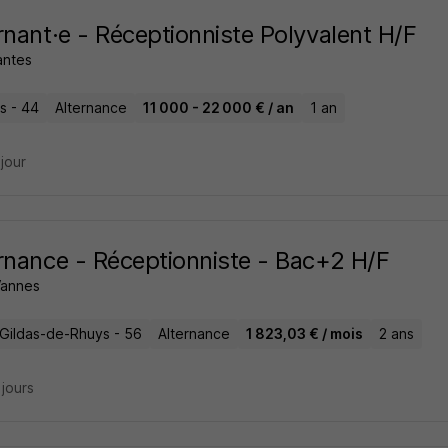
rnant·e - Réceptionniste Polyvalent H/F
antes
s - 44
Alternance
11 000 - 22 000 € / an
1 an
 jour
rnance - Réceptionniste - Bac+2 H/F
Vannes
-Gildas-de-Rhuys - 56
Alternance
1 823,03 € / mois
2 ans
2 jours