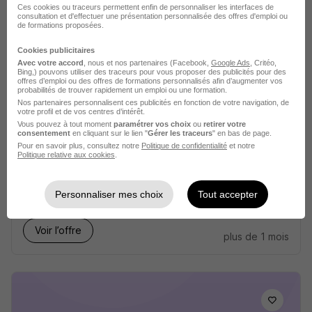
Ces cookies ou traceurs permettent enfin de personnaliser les interfaces de
consultation et d'effectuer une présentation personnalisée des offres d'emploi ou
de formations proposées.
Cookies publicitaires
Avec votre accord
, nous et nos partenaires (Facebook,
Google Ads
, Critéo,
Bing,) pouvons utiliser des traceurs pour vous proposer des publicités pour des
offres d’emploi ou des offres de formations personnalisés afin d’augmenter vos
probabilités de trouver rapidement un emploi ou une formation.
Alternance - Assistante Administrative
Nos partenaires personnalisent ces publicités en fonction de votre navigation, de
votre profil et de vos centres d’intérêt.
H/F
Vous pouvez à tout moment
paramétrer vos choix
ou
retirer votre
consentement
en cliquant sur le lien "
Gérer les traceurs
" en bas de page.
Studi CFA
Pour en savoir plus, consultez notre
Politique de confidentialité
et notre
Politique relative aux cookies
.
Saint-Ouen-sur-Seine - 93
Alternance
492,22 - 1 823,03 € / mois
Personnaliser mes choix
Tout accepter
Voir l’offre
plus de 1 mois