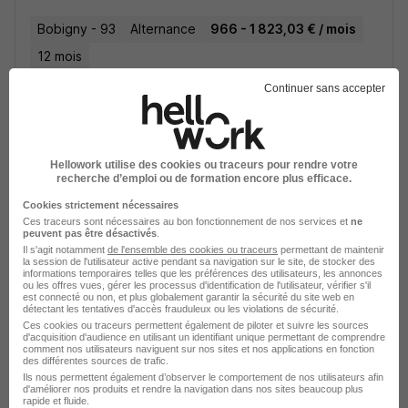
Bobigny - 93
Alternance
966 - 1 823,03 € / mois
12 mois
Continuer sans accepter
Voir l’offre
il y a 23 jours
Hellowork utilise des cookies ou traceurs pour rendre votre
recherche d’emploi ou de formation encore plus efficace.
Cookies strictement nécessaires
Ces traceurs sont nécessaires au bon fonctionnement de nos services et
ne
peuvent pas être désactivés
.
Il s'agit notamment
de l'ensemble des cookies ou traceurs
permettant de maintenir
Alt - Assistant Administratif H/F
la session de l'utilisateur active pendant sa navigation sur le site, de stocker des
Generali France
informations temporaires telles que les préférences des utilisateurs, les annonces
ou les offres vues, gérer les processus d'identification de l'utilisateur, vérifier s'il
est connecté ou non, et plus globalement garantir la sécurité du site web en
détectant les tentatives d'accès frauduleux ou les violations de sécurité.
Saint-Denis - 93
Alternance
Ces cookies ou traceurs permettent également de piloter et suivre les sources
d'acquisition d'audience en utilisant un identifiant unique permettant de comprendre
492,22 - 1 823,03 € / mois
comment nos utilisateurs naviguent sur nos sites et nos applications en fonction
des différentes sources de trafic.
Ils nous permettent également d’observer le comportement de nos utilisateurs afin
d'améliorer nos produits et rendre la navigation dans nos sites beaucoup plus
Voir l’offre
rapide et fluide.
il y a 28 jours