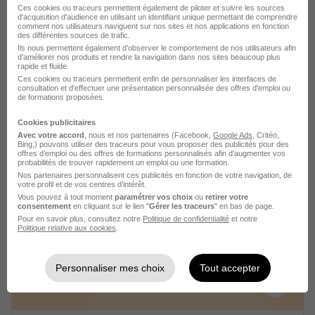
Ces cookies ou traceurs permettent également de piloter et suivre les sources
d'acquisition d'audience en utilisant un identifiant unique permettant de comprendre
comment nos utilisateurs naviguent sur nos sites et nos applications en fonction
des différentes sources de trafic.
Ils nous permettent également d’observer le comportement de nos utilisateurs afin
d'améliorer nos produits et rendre la navigation dans nos sites beaucoup plus
rapide et fluide.
Ces cookies ou traceurs permettent enfin de personnaliser les interfaces de
Alternant Assistant de Gestion - BTS
consultation et d'effectuer une présentation personnalisée des offres d'emploi ou
de formations proposées.
Gpme Grande Distribution H/F
Filéa Campus
Cookies publicitaires
Avec votre accord
, nous et nos partenaires (Facebook,
Google Ads
, Critéo,
Bing,) pouvons utiliser des traceurs pour vous proposer des publicités pour des
Strasbourg - 67
Alternance
offres d’emploi ou des offres de formations personnalisés afin d’augmenter vos
probabilités de trouver rapidement un emploi ou une formation.
492,22 - 1 867,02 € / mois
2 ans
Nos partenaires personnalisent ces publicités en fonction de votre navigation, de
votre profil et de vos centres d’intérêt.
Vous pouvez à tout moment
paramétrer vos choix
ou
retirer votre
consentement
en cliquant sur le lien "
Gérer les traceurs
" en bas de page.
Voir l’offre
Pour en savoir plus, consultez notre
Politique de confidentialité
et notre
il y a 4 jours
Politique relative aux cookies
.
Personnaliser mes choix
Tout accepter