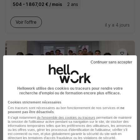
504 - 1 867,02 € / mois
2 ans
Voir l’offre
il y a 4 jours
Continuer sans accepter
Assistant de Manager - Alternance
BTS Sam Strasbourg 67 H/F
IFCE Formation
Hellowork utilise des cookies ou traceurs pour rendre votre
recherche d’emploi ou de formation encore plus efficace.
Strasbourg - 67
Alternance
Cookies strictement nécessaires
Ces traceurs sont nécessaires au bon fonctionnement de nos services et
ne
504 - 1 867,02 € / mois
2 ans
peuvent pas être désactivés
.
Il s'agit notamment
de l'ensemble des cookies ou traceurs
permettant de maintenir
la session de l'utilisateur active pendant sa navigation sur le site, de stocker des
informations temporaires telles que les préférences des utilisateurs, les annonces
Voir l’offre
ou les offres vues, gérer les processus d'identification de l'utilisateur, vérifier s'il
il y a 4 jours
est connecté ou non, et plus globalement garantir la sécurité du site web en
détectant les tentatives d'accès frauduleux ou les violations de sécurité.