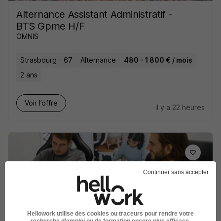
Alternance Assistant Administratif -
BTS Gpme H/F
OMNIS
Strasbourg - 67
Alternance
480 - 1 800 € / mois
2 ans
Voir l’offre
il y a 22 heures
Continuer sans accepter
Assistant Ressources Humaines en
Alternance H/F
Walter Learning
Hellowork utilise des cookies ou traceurs pour rendre votre
recherche d’emploi ou de formation encore plus efficace.