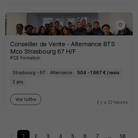
Conseiller de Vente - Alternance BTS
Mco Strasbourg 67 H/F
IFCE Formation
Strasbourg - 67
Alternance
504 - 1 867 € / mois
2 ans
Voir l’offre
il y a 22 heures
1
2
3
4
5
6
7
...
58