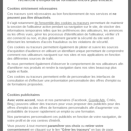
Strasbourg - 67
Alternance
760 - 1 802 € / mois
Cookies strictement nécessaires
18 mois
Ces traceurs sont nécessaires au bon fonctionnement de nos services et
ne
peuvent pas être désactivés
.
Il s'agit notamment
de l'ensemble des cookies ou traceurs
permettant de maintenir
la session de l'utilisateur active pendant sa navigation sur le site, de stocker des
Voir l’offre
informations temporaires telles que les préférences des utilisateurs, les annonces
il y a 22 heures
ou les offres vues, gérer les processus d'identification de l'utilisateur, vérifier s'il
est connecté ou non, et plus globalement garantir la sécurité du site web en
détectant les tentatives d'accès frauduleux ou les violations de sécurité.
Ces cookies ou traceurs permettent également de piloter et suivre les sources
d'acquisition d'audience en utilisant un identifiant unique permettant de comprendre
comment nos utilisateurs naviguent sur nos sites et nos applications en fonction
des différentes sources de trafic.
Ils nous permettent également d’observer le comportement de nos utilisateurs afin
d'améliorer nos produits et rendre la navigation dans nos sites beaucoup plus
rapide et fluide.
Alternance Chargé de Support Client
Ces cookies ou traceurs permettent enfin de personnaliser les interfaces de
consultation et d'effectuer une présentation personnalisée des offres d'emploi ou
- Strasbourg H/F
de formations proposées.
ISCOD
Cookies publicitaires
Avec votre accord
, nous et nos partenaires (Facebook,
Google Ads
, Critéo,
Bing,) pouvons utiliser des traceurs pour vous proposer des publicités pour des
Strasbourg - 67
Alternance
offres d’emploi ou des offres de formations personnalisés afin d’augmenter vos
probabilités de trouver rapidement un emploi ou une formation.
492,22 - 1 823,03 € / mois
Nos partenaires personnalisent ces publicités en fonction de votre navigation, de
votre profil et de vos centres d’intérêt.
Vous pouvez à tout moment
paramétrer vos choix
ou
retirer votre
Voir l’offre
consentement
en cliquant sur le lien "
Gérer les traceurs
" en bas de page.