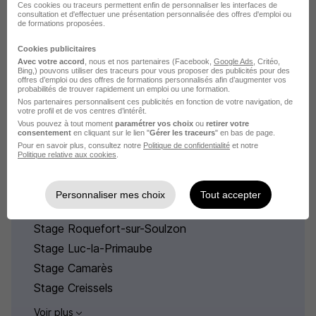
France
Ces cookies ou traceurs permettent enfin de personnaliser les interfaces de
consultation et d'effectuer une présentation personnalisée des offres d'emploi ou
de formations proposées.
Stage Nanterre Sport
Cookies publicitaires
Les offres de stage par ville du domaine Sport
Avec votre accord
, nous et nos partenaires (Facebook,
Google Ads
, Critéo,
Bing,) pouvons utiliser des traceurs pour vous proposer des publicités pour des
offres d’emploi ou des offres de formations personnalisés afin d’augmenter vos
probabilités de trouver rapidement un emploi ou une formation.
Nos partenaires personnalisent ces publicités en fonction de votre navigation, de
votre profil et de vos centres d’intérêt.
Vous pouvez à tout moment
paramétrer vos choix
ou
retirer votre
consentement
en cliquant sur le lien "
Gérer les traceurs
" en bas de page.
Pour en savoir plus, consultez notre
Politique de confidentialité
et notre
Stage par ville en Aveyron
Politique relative aux cookies
.
Stage Millau
Personnaliser mes choix
Tout accepter
Stage Rodez
Stage Roquefort-sur-Soulzon
Stage Luc-la-Primaube
Stage Camarès
Stage Creissels
Voir plus