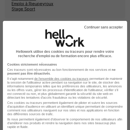
Emploi à Rieupeyroux
Stage Sport
Continuer sans accepter
Emplois & formations
Hellowork utilise des cookies ou traceurs pour rendre votre
recherche d’emploi ou de formation encore plus efficace.
Emploi Sport
Cookies strictement nécessaires
Stage Sport
Ces traceurs sont nécessaires au bon fonctionnement de nos services et
ne
peuvent pas être désactivés
.
Alternance Sport
Il s'agit notamment
de l'ensemble des cookies ou traceurs
permettant de maintenir
Intérim Sport
la session de l'utilisateur active pendant sa navigation sur le site, de stocker des
informations temporaires telles que les préférences des utilisateurs, les annonces
ou les offres vues, gérer les processus d'identification de l'utilisateur, vérifier s'il
est connecté ou non, et plus globalement garantir la sécurité du site web en
détectant les tentatives d'accès frauduleux ou les violations de sécurité.
Ces cookies ou traceurs permettent également de piloter et suivre les sources
d'acquisition d'audience en utilisant un identifiant unique permettant de comprendre
comment nos utilisateurs naviguent sur nos sites et nos applications en fonction
des différentes sources de trafic.
Ils nous permettent également d’observer le comportement de nos utilisateurs afin
Stage dans le domaine Sport en
d'améliorer nos produits et rendre la navigation dans nos sites beaucoup plus
rapide et fluide.