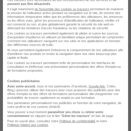
Ces traceurs sont nécessaires au bon fonctionnement de nos services et
ne
peuvent pas être désactivés
.
Il s'agit notamment
de l'ensemble des cookies ou traceurs
permettant de maintenir
la session de l'utilisateur active pendant sa navigation sur le site, de stocker des
informations temporaires telles que les préférences des utilisateurs, les annonces
Accueil
Recherche stage
Index Stage Catégorie
ou les offres vues, gérer les processus d'identification de l'utilisateur, vérifier s'il
est connecté ou non, et plus globalement garantir la sécurité du site web en
Index Stage Sport
Index Stage Sport Localité
détectant les tentatives d'accès frauduleux ou les violations de sécurité.
Ces cookies ou traceurs permettent également de piloter et suivre les sources
d'acquisition d'audience en utilisant un identifiant unique permettant de comprendre
comment nos utilisateurs naviguent sur nos sites et nos applications en fonction
des différentes sources de trafic.
Ils nous permettent également d’observer le comportement de nos utilisateurs afin
Les sites
d'améliorer nos produits et rendre la navigation dans nos sites beaucoup plus
rapide et fluide.
Ces cookies ou traceurs permettent enfin de personnaliser les interfaces de
HelloCV
consultation et d'effectuer une présentation personnalisée des offres d'emploi ou
Helloworkplace
de formations proposées.
BDM
Jobijoba
Cookies publicitaires
Maformation
Avec votre accord
, nous et nos partenaires (Facebook,
Google Ads
, Critéo,
Bing,) pouvons utiliser des traceurs pour vous proposer des publicités pour des
Diplomeo
offres d’emploi ou des offres de formations personnalisés afin d’augmenter vos
probabilités de trouver rapidement un emploi ou une formation.
Stage
Nos partenaires personnalisent ces publicités en fonction de votre navigation, de
votre profil et de vos centres d’intérêt.
Vous pouvez à tout moment
paramétrer vos choix
ou
retirer votre
Offres de stage par métier
consentement
en cliquant sur le lien "
Gérer les traceurs
" en bas de page.
Offres de stage par ville
Pour en savoir plus, consultez notre
Politique de confidentialité
et notre
Politique relative aux cookies
.
Offres de stage par association