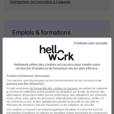
Entreprises qui recrutent à Laguiole
Emplois & formations
Continuer sans accepter
Emploi Laguiole
Entreprises à Laguiole
Alternance Laguiole
Hellowork utilise des cookies ou traceurs pour rendre votre
Intérim Laguiole
recherche d’emploi ou de formation encore plus efficace.
Cookies strictement nécessaires
Ces traceurs sont nécessaires au bon fonctionnement de nos services et
ne
peuvent pas être désactivés
.
Il s'agit notamment
de l'ensemble des cookies ou traceurs
permettant de maintenir
la session de l'utilisateur active pendant sa navigation sur le site, de stocker des
informations temporaires telles que les préférences des utilisateurs, les annonces
ou les offres vues, gérer les processus d'identification de l'utilisateur, vérifier s'il
Stage par ville en Aveyron
est connecté ou non, et plus globalement garantir la sécurité du site web en
détectant les tentatives d'accès frauduleux ou les violations de sécurité.
Ces cookies ou traceurs permettent également de piloter et suivre les sources
Stage Camarès
d'acquisition d'audience en utilisant un identifiant unique permettant de comprendre