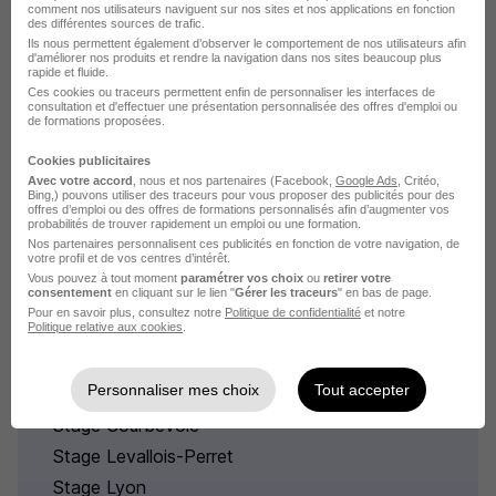
comment nos utilisateurs naviguent sur nos sites et nos applications en fonction
des différentes sources de trafic.
Stage Creissels
Ils nous permettent également d’observer le comportement de nos utilisateurs afin
Stage Fondamente
d'améliorer nos produits et rendre la navigation dans nos sites beaucoup plus
rapide et fluide.
Stage Luc-la-Primaube
Ces cookies ou traceurs permettent enfin de personnaliser les interfaces de
consultation et d'effectuer une présentation personnalisée des offres d'emploi ou
Stage Millau
de formations proposées.
Stage Rodez
Cookies publicitaires
Avec votre accord
, nous et nos partenaires (Facebook,
Google Ads
, Critéo,
Voir plus
Bing,) pouvons utiliser des traceurs pour vous proposer des publicités pour des
offres d’emploi ou des offres de formations personnalisés afin d’augmenter vos
probabilités de trouver rapidement un emploi ou une formation.
Nos partenaires personnalisent ces publicités en fonction de votre navigation, de
votre profil et de vos centres d’intérêt.
Vous pouvez à tout moment
paramétrer vos choix
ou
retirer votre
consentement
en cliquant sur le lien "
Gérer les traceurs
" en bas de page.
Pour en savoir plus, consultez notre
Politique de confidentialité
et notre
Stage dans les grandes villes de
Politique relative aux cookies
.
France
Personnaliser mes choix
Tout accepter
Stage Courbevoie
Stage Levallois-Perret
Stage Lyon