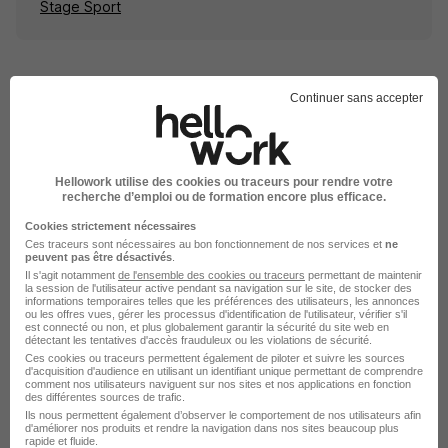
Stage Sport
Continuer sans accepter
Emplois & formations
Emploi Sport
Hellowork utilise des cookies ou traceurs pour rendre votre
recherche d’emploi ou de formation encore plus efficace.
Stage Sport
Cookies strictement nécessaires
Alternance Sport
Ces traceurs sont nécessaires au bon fonctionnement de nos services et
ne
peuvent pas être désactivés
.
Intérim Sport
Il s'agit notamment
de l'ensemble des cookies ou traceurs
permettant de maintenir
la session de l'utilisateur active pendant sa navigation sur le site, de stocker des
informations temporaires telles que les préférences des utilisateurs, les annonces
ou les offres vues, gérer les processus d'identification de l'utilisateur, vérifier s'il
est connecté ou non, et plus globalement garantir la sécurité du site web en
détectant les tentatives d'accès frauduleux ou les violations de sécurité.
Ces cookies ou traceurs permettent également de piloter et suivre les sources
d'acquisition d'audience en utilisant un identifiant unique permettant de comprendre
comment nos utilisateurs naviguent sur nos sites et nos applications en fonction
Stage dans le domaine Sport en
des différentes sources de trafic.
Ils nous permettent également d’observer le comportement de nos utilisateurs afin
France
d'améliorer nos produits et rendre la navigation dans nos sites beaucoup plus
rapide et fluide.