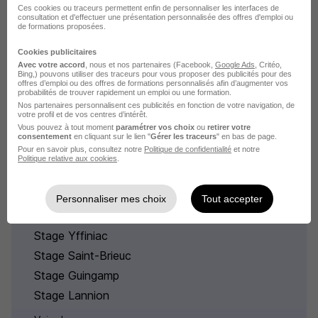
Ces cookies ou traceurs permettent enfin de personnaliser les interfaces de
consultation et d'effectuer une présentation personnalisée des offres d'emploi ou
Stage Nanterre Sport
de formations proposées.
Les offres de stage par ville du domaine Sport
Cookies publicitaires
Avec votre accord
, nous et nos partenaires (Facebook,
Google Ads
, Critéo,
Bing,) pouvons utiliser des traceurs pour vous proposer des publicités pour des
offres d’emploi ou des offres de formations personnalisés afin d’augmenter vos
probabilités de trouver rapidement un emploi ou une formation.
Nos partenaires personnalisent ces publicités en fonction de votre navigation, de
votre profil et de vos centres d’intérêt.
Vous pouvez à tout moment
paramétrer vos choix
ou
retirer votre
Stage par ville en Côtes-
consentement
en cliquant sur le lien "
Gérer les traceurs
" en bas de page.
Pour en savoir plus, consultez notre
Politique de confidentialité
et notre
d'Armor
Politique relative aux cookies
.
Stage Loudéac
Personnaliser mes choix
Tout accepter
Stage Dinan
Stage Yffiniac
Stage Saint-Brieuc
Stage Guingamp
Stage Lannion