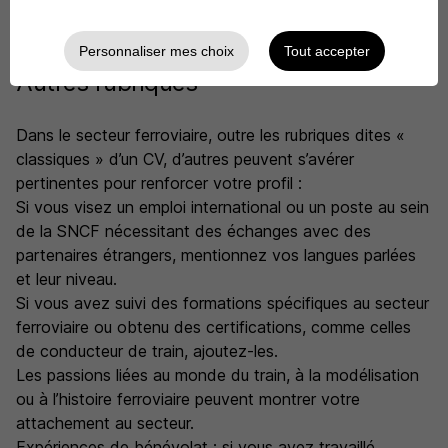
Personnaliser mes choix
Tout accepter
Autres rubriques
Dans le secteur ferroviaire, outre les rubriques dites «
classiques » d’un CV, d’autres peuvent s’avérer
pertinentes pour renforcer votre profil :
Si vous visez un emploi international ou un poste au sein
de la SNCF nécessitant des échanges avec des
partenaires étrangers, mentionnez vos langues parlées
et leur niveau.
Si vous avez suivi des formations spécifiques au secteur
ferroviaire ou obtenu des certifications, comme celles
de conducteur de train, ajoutez-les.
Les passions liées au monde du train, à la modélisation
ou à l’histoire ferroviaire peuvent montrer votre
attachement au secteur.
Expériences de bénévolat : si vous avez travaillé