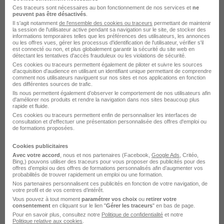
Ces traceurs sont nécessaires au bon fonctionnement de nos services et
ne
Compétences personnelles ou soft skills :
peuvent pas être désactivés
.
Résolution de problèmes : capacité à trouver des
Il s'agit notamment
de l'ensemble des cookies ou traceurs
permettant de maintenir
la session de l'utilisateur active pendant sa navigation sur le site, de stocker des
solutions rapides et efficaces.
informations temporaires telles que les préférences des utilisateurs, les annonces
ou les offres vues, gérer les processus d'identification de l'utilisateur, vérifier s'il
Communication : aptitude à communiquer
est connecté ou non, et plus globalement garantir la sécurité du site web en
détectant les tentatives d'accès frauduleux ou les violations de sécurité.
clairement et efficacement avec diverses équipes.
Ces cookies ou traceurs permettent également de piloter et suivre les sources
Gestion du stress : capacité à rester calme et
d'acquisition d'audience en utilisant un identifiant unique permettant de comprendre
comment nos utilisateurs naviguent sur nos sites et nos applications en fonction
efficace dans des situations tendues.
des différentes sources de trafic.
Ils nous permettent également d’observer le comportement de nos utilisateurs afin
Travail d’équipe : collaboration efficace avec
d'améliorer nos produits et rendre la navigation dans nos sites beaucoup plus
d’autres départements et équipes.
rapide et fluide.
Ces cookies ou traceurs permettent enfin de personnaliser les interfaces de
Compétences informatiques :
consultation et d'effectuer une présentation personnalisée des offres d'emploi ou
de formations proposées.
Logiciels de simulation ferroviaire : maîtrise des
outils permettant de simuler le fonctionnement
Cookies publicitaires
des réseaux.
Avec votre accord
, nous et nos partenaires (Facebook,
Google Ads
, Critéo,
Bing,) pouvons utiliser des traceurs pour vous proposer des publicités pour des
Systèmes de gestion des opérations : outils pour
offres d’emploi ou des offres de formations personnalisés afin d’augmenter vos
probabilités de trouver rapidement un emploi ou une formation.
planifier, suivre et optimiser les opérations
Nos partenaires personnalisent ces publicités en fonction de votre navigation, de
ferroviaires.
votre profil et de vos centres d’intérêt.
Vous pouvez à tout moment
paramétrer vos choix
ou
retirer votre
Logiciels pour la conception et la modélisation de
consentement
en cliquant sur le lien "
Gérer les traceurs
" en bas de page.
systèmes ferroviaires.
Pour en savoir plus, consultez notre
Politique de confidentialité
et notre
Politique relative aux cookies
.