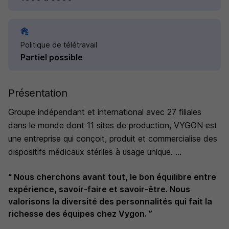
Politique de télétravail
Partiel possible
Présentation
Groupe indépendant et international avec 27 filiales
dans le monde dont 11 sites de production, VYGON est
une entreprise qui conçoit, produit et commercialise des
dispositifs médicaux stériles à usage unique.
Entrer chez Vygon, c’est aussi contribuer à une mission
“ Nous cherchons avant tout, le bon équilibre entre
qui a du sens:Value Life!
expérience, savoir-faire et savoir-être. Nous
valorisons la diversité des personnalités qui fait la
richesse des équipes chez Vygon. ”