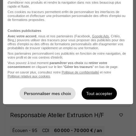
Industrielles H/F
d'améliorer nos produits et rendre la navigation dans nos sites beaucoup plus
rapide et fluide.
Ces cookies ou traceurs permettent enfin de personnaliser les interfaces de
consultation et d'effectuer une présentation personnalisée des offres d'emploi ou
Écouen - 95
CDI
de formations proposées.
Cookies publicitaires
Voir l’offre
Avec votre accord
, nous et nos partenaires (Facebook,
Google Ads
il y a 18 jours
, Critéo,
Bing,) pouvons utiliser des traceurs pour vous proposer des publicités pour des
offres d’emploi ou des offres de formations personnalisés afin d’augmenter vos
probabilités de trouver rapidement un emploi ou une formation.
Alternant Juriste H/F
Nos partenaires personnalisent ces publicités en fonction de votre navigation, de
votre profil et de vos centres d’intérêt.
Vous pouvez à tout moment
paramétrer vos choix
ou
retirer votre
consentement
en cliquant sur le lien "
Gérer les traceurs
" en bas de page.
Écouen - 95
Alternance
Pour en savoir plus, consultez notre
Politique de confidentialité
et notre
Politique relative aux cookies
.
492,22 - 1 823,03 € / mois
Télétravail partiel
Personnaliser mes choix
Tout accepter
Voir l’offre
il y a 18 jours
Responsable Atelier Extrusion H/F
Écouen - 95
CDI
60 000 - 70 000 € / an