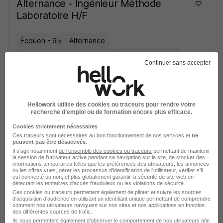
Alternance - Ingénieur Méthode
Laboratoire H/F
Écouen - 95
Alternance
492,22 - 1 823,03 € / mois
Télétravail partiel
Continuer sans accepter
Voir l’offre
il y a 16 jours
Hellowork utilise des cookies ou traceurs pour rendre votre
recherche d’emploi ou de formation encore plus efficace.
Stage - Assistant Projet et Assurance
Qualité Laboratoire H/F
Cookies strictement nécessaires
Ces traceurs sont nécessaires au bon fonctionnement de nos services et
ne
peuvent pas être désactivés
.
Il s'agit notamment
de l'ensemble des cookies ou traceurs
permettant de maintenir
Écouen - 95
Stage
la session de l'utilisateur active pendant sa navigation sur le site, de stocker des
informations temporaires telles que les préférences des utilisateurs, les annonces
ou les offres vues, gérer les processus d'identification de l'utilisateur, vérifier s'il
est connecté ou non, et plus globalement garantir la sécurité du site web en
Voir l’offre
détectant les tentatives d'accès frauduleux ou les violations de sécurité.
il y a 16 jours
Ces cookies ou traceurs permettent également de piloter et suivre les sources
d'acquisition d'audience en utilisant un identifiant unique permettant de comprendre
comment nos utilisateurs naviguent sur nos sites et nos applications en fonction
Ingénieur Méthodes & Data
des différentes sources de trafic.
Ils nous permettent également d’observer le comportement de nos utilisateurs afin