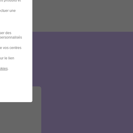
s produits et
ectuer une
iser des
 personnalisés
de vos centres
et
ur le lien
okies
.