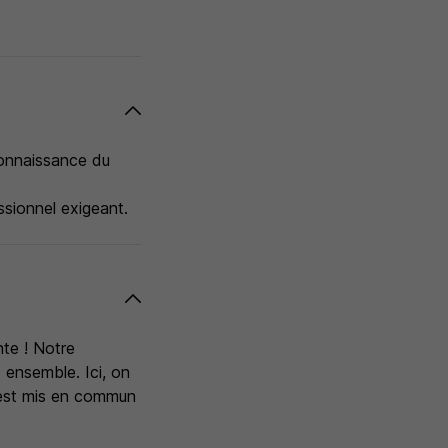
connaissance du
sionnel exigeant.
nte ! Notre
 ensemble. Ici, on
t est mis en commun