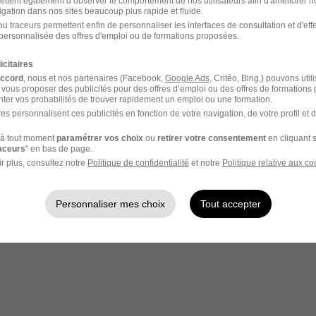
ettent également d’observer le comportement de nos utilisateurs afin d'améliorer no
igation dans nos sites beaucoup plus rapide et fluide.
 - Réf : 3933659/28812396 ADV-00079
u traceurs permettent enfin de personnaliser les interfaces de consultation et d'eff
personnalisée des offres d'emploi ou de formations proposées.
icitaires
accord
, nous et nos partenaires (Facebook,
Google Ads
, Critéo, Bing,) pouvons util
 vous proposer des publicités pour des offres d’emploi ou des offres de formations
ter vos probabilités de trouver rapidement un emploi ou une formation.
es personnalisent ces publicités en fonction de votre navigation, de votre profil et 
votre compte Hellowork 
à tout moment
paramétrer vos choix
ou
retirer votre consentement
en cliquant s
raceurs
" en bas de page.
z votre candidature !
r plus, consultez notre
Politique de confidentialité
et notre
Politique relative aux co
Personnaliser mes choix
Tout accepter