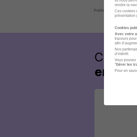
Ils nous perm
rendre la nav
Publiée le 14/07/2026
Ces cookies o
présentation 
Cookies publ
Avec votre 
traceurs pour
afin d’augmen
Nos partenair
Créez 
d’intérêt.
Vous pouvez 
"
Gérer les t
envoye
Pour en savoi