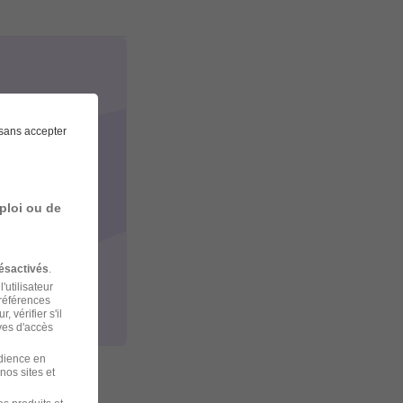
sans accepter
ploi ou de
ésactivés
.
'utilisateur
préférences
 vérifier s'il
ves d'accès
udience en
nos sites et