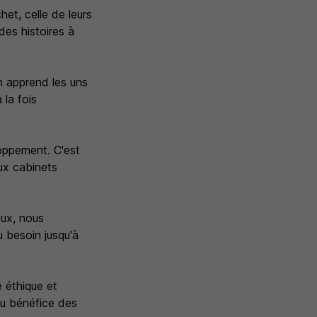
et, celle de leurs
 des histoires à
n apprend les uns
la fois
oppement. C'est
ux cabinets
eux, nous
 besoin jusqu'à
 éthique et
 au bénéfice des