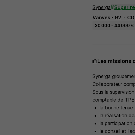
Synerga
Super r
Vanves - 92
CD
30 000 - 44 000 € 
Les missions 
Synerga groupemen
Collaborateur comp
Sous la supervision
comptable de TPE.
la bonne tenue 
la réalisation d
la participation
le conseil et l