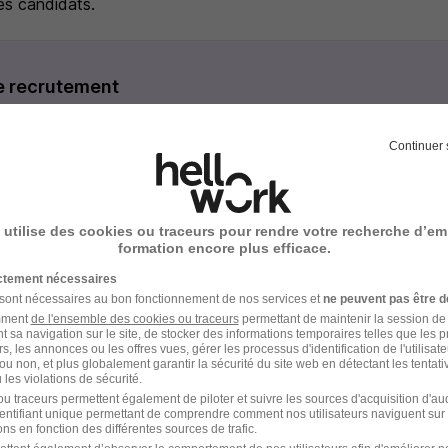
s candidats.
e recrutement
rutement peuvent varier selon l'offre à laquelle vous postulez.
Continuer 
éléphonique avec l'un de nos consultants en recrutement.
en présentiel ou en visio.
 utilise des cookies ou traceurs pour rendre votre recherche d’em
formation encore plus efficace.
 avec l'Expert comptable.
ictement nécessaires
 sont nécessaires au bon fonctionnement de nos services et
ne peuvent pas être d
hez Synerga !
amment
de l'ensemble des cookies ou traceurs
permettant de maintenir la session de l
t sa navigation sur le site, de stocker des informations temporaires telles que les 
rs, les annonces ou les offres vues, gérer les processus d'identification de l'utilisateur,
ou non, et plus globalement garantir la sécurité du site web en détectant les tentati
les violations de sécurité.
u traceurs permettent également de piloter et suivre les sources d'acquisition d'a
identifiant unique permettant de comprendre comment nos utilisateurs naviguent sur 
ns en fonction des différentes sources de trafic.