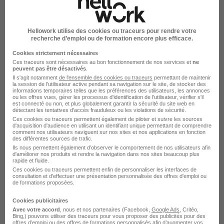
Technicien Systèmes Numériques -
Développeur Informatique H/F
Hellowork utilise des cookies ou traceurs pour rendre votre
ARMEE DE L'AIR ET DE L'ESPACE
recherche d’emploi ou de formation encore plus efficace.
Cookies strictement nécessaires
La Rochelle - 17
CDD
1 570 - 2 230 € / mois
Ces traceurs sont nécessaires au bon fonctionnement de nos services et
ne
peuvent pas être désactivés
.
Il s'agit notamment
de l'ensemble des cookies ou traceurs
permettant de maintenir
la session de l'utilisateur active pendant sa navigation sur le site, de stocker des
Voir l’offre
il y a 2 jours
informations temporaires telles que les préférences des utilisateurs, les annonces
ou les offres vues, gérer les processus d'identification de l'utilisateur, vérifier s'il
est connecté ou non, et plus globalement garantir la sécurité du site web en
détectant les tentatives d'accès frauduleux ou les violations de sécurité.
Technicien Systèmes Numériques -
Ces cookies ou traceurs permettent également de piloter et suivre les sources
d'acquisition d'audience en utilisant un identifiant unique permettant de comprendre
Développeur Informatique H/F
comment nos utilisateurs naviguent sur nos sites et nos applications en fonction
des différentes sources de trafic.
ARMEE DE L'AIR ET DE L'ESPACE
Ils nous permettent également d’observer le comportement de nos utilisateurs afin
d'améliorer nos produits et rendre la navigation dans nos sites beaucoup plus
rapide et fluide.
Strasbourg - 67
CDD
1 570 - 2 230 € / mois
Ces cookies ou traceurs permettent enfin de personnaliser les interfaces de
consultation et d'effectuer une présentation personnalisée des offres d'emploi ou
de formations proposées.
Voir l’offre
il y a 2 jours
Cookies publicitaires
Avec votre accord
, nous et nos partenaires (Facebook,
Google Ads
, Critéo,
Bing,) pouvons utiliser des traceurs pour vous proposer des publicités pour des
offres d’emploi ou des offres de formations personnalisés afin d’augmenter vos