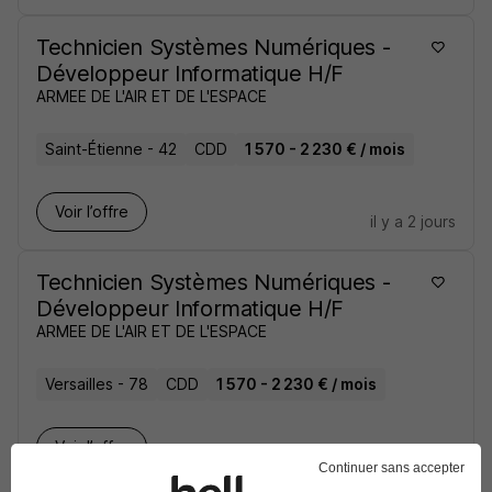
Technicien Systèmes Numériques -
Développeur Informatique H/F
ARMEE DE L'AIR ET DE L'ESPACE
Saint-Étienne - 42
CDD
1 570 - 2 230 € / mois
Voir l’offre
il y a 2 jours
Technicien Systèmes Numériques -
Développeur Informatique H/F
ARMEE DE L'AIR ET DE L'ESPACE
Versailles - 78
CDD
1 570 - 2 230 € / mois
Voir l’offre
il y a 2 jours
Continuer sans accepter