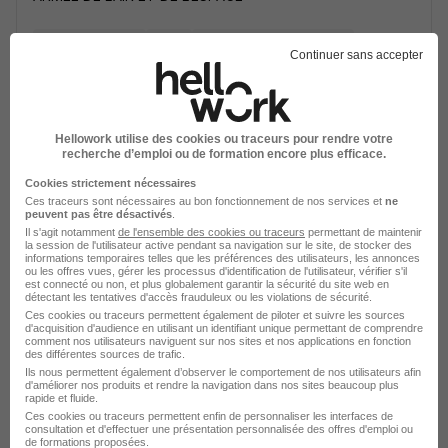
Besançon - 25
CDD
1 570 - 2 230 € / mois
Continuer sans accepter
Voir l’offre
il y a 5 jours
Hellowork utilise des cookies ou traceurs pour rendre votre
recherche d’emploi ou de formation encore plus efficace.
Technicien Systèmes Embarqués H/F
Cookies strictement nécessaires
ARMEE DE L'AIR ET DE L'ESPACE
Ces traceurs sont nécessaires au bon fonctionnement de nos services et
ne
peuvent pas être désactivés
.
Lille - 59
CDD
1 570 - 2 230 € / mois
Il s'agit notamment
de l'ensemble des cookies ou traceurs
permettant de maintenir
la session de l'utilisateur active pendant sa navigation sur le site, de stocker des
informations temporaires telles que les préférences des utilisateurs, les annonces
ou les offres vues, gérer les processus d'identification de l'utilisateur, vérifier s'il
est connecté ou non, et plus globalement garantir la sécurité du site web en
Voir l’offre
détectant les tentatives d'accès frauduleux ou les violations de sécurité.
il y a 5 jours
Ces cookies ou traceurs permettent également de piloter et suivre les sources
d'acquisition d'audience en utilisant un identifiant unique permettant de comprendre
comment nos utilisateurs naviguent sur nos sites et nos applications en fonction
Technicien Systèmes Embarqués H/F
des différentes sources de trafic.
Ils nous permettent également d’observer le comportement de nos utilisateurs afin
ARMEE DE L'AIR ET DE L'ESPACE
d'améliorer nos produits et rendre la navigation dans nos sites beaucoup plus
rapide et fluide.
Ces cookies ou traceurs permettent enfin de personnaliser les interfaces de
Lyon - 69
CDD
1 570 - 2 230 € / mois
consultation et d'effectuer une présentation personnalisée des offres d'emploi ou
de formations proposées.