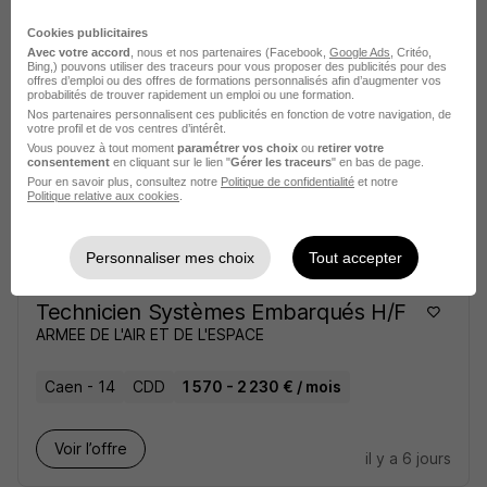
Cookies publicitaires
Voir l’offre
il y a 5 jours
Avec votre accord
, nous et nos partenaires (Facebook,
Google Ads
, Critéo,
Bing,) pouvons utiliser des traceurs pour vous proposer des publicités pour des
offres d’emploi ou des offres de formations personnalisés afin d’augmenter vos
probabilités de trouver rapidement un emploi ou une formation.
Technicien Systèmes Embarqués H/F
Nos partenaires personnalisent ces publicités en fonction de votre navigation, de
ARMEE DE L'AIR ET DE L'ESPACE
votre profil et de vos centres d’intérêt.
Vous pouvez à tout moment
paramétrer vos choix
ou
retirer votre
consentement
en cliquant sur le lien "
Gérer les traceurs
" en bas de page.
Limoges - 87
CDD
1 570 - 2 230 € / mois
Pour en savoir plus, consultez notre
Politique de confidentialité
et notre
Politique relative aux cookies
.
Voir l’offre
il y a 5 jours
Personnaliser mes choix
Tout accepter
Technicien Systèmes Embarqués H/F
ARMEE DE L'AIR ET DE L'ESPACE
Caen - 14
CDD
1 570 - 2 230 € / mois
Voir l’offre
il y a 6 jours