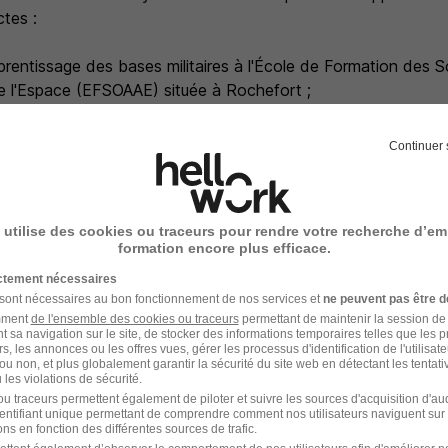
ctes :
rentissage des bases militaires à l'École de Formation des S
 de l'Espace (EFSOAAE) située à Rochefort ;
fessionnelle : de 19 à 28 semaines à Rennes.
Continuer 
ormation rémunérée
les tests d'entrée en formation, vous êtes pleinement intégré 
de l'Espace. À ce titre, vous bénéficiez de votre salaire en to
 utilise des cookies ou traceurs pour rendre votre recherche d’em
on jusqu'à l'obtention des certifications requises pour comme
formation encore plus efficace.
èmes du numérique - développeur informatique.
ictement nécessaires
 sont nécessaires au bon fonctionnement de nos services et
ne peuvent pas être d
amment
de l'ensemble des cookies ou traceurs
permettant de maintenir la session de l
t sa navigation sur le site, de stocker des informations temporaires telles que les 
s
rs, les annonces ou les offres vues, gérer les processus d'identification de l'utilisateur,
ou non, et plus globalement garantir la sécurité du site web en détectant les tentati
les violations de sécurité.
mission par an
u traceurs permettent également de piloter et suivre les sources d'acquisition d'a
identifiant unique permettant de comprendre comment nos utilisateurs naviguent sur 
n sur les tarifs SNCF pour vous
ns en fonction des différentes sources de trafic.
r votre conjoint et vos enfants