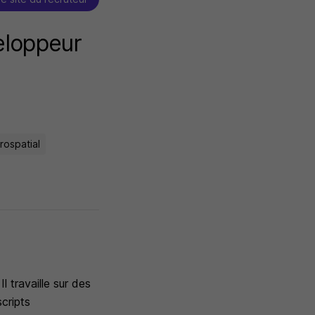
eloppeur
rospatial
l travaille sur des
scripts