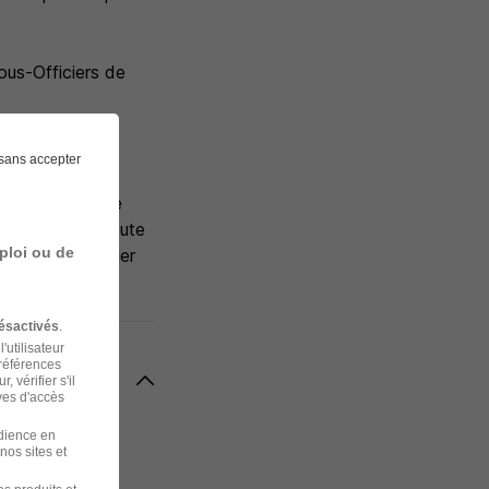
ous-Officiers de
sans accepter
aux effectifs de
talité pendant toute
ploi ou de
ncer votre métier
ésactivés
.
'utilisateur
préférences
 vérifier s'il
ves d'accès
udience en
nos sites et