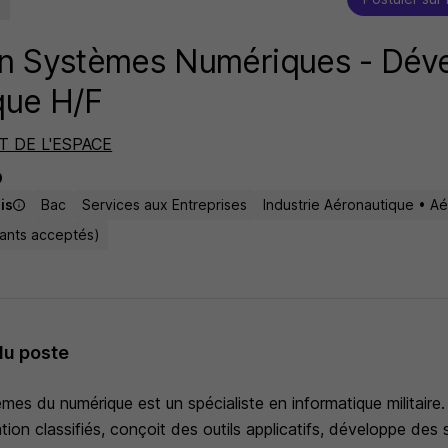
en Systèmes Numériques - Dév
que H/F
T DE L'ESPACE
D
is
Bac
Services aux Entreprises
Industrie Aéronautique • Aé
tants acceptés)
du poste
es du numérique est un spécialiste en informatique militaire. I
ion classifiés, conçoit des outils applicatifs, développe des 