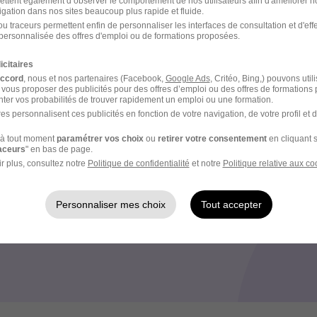
ettent également d’observer le comportement de nos utilisateurs afin d'améliorer no
igation dans nos sites beaucoup plus rapide et fluide.
e que vous soyez un homme ou une femme
u traceurs permettent enfin de personnaliser les interfaces de consultation et d'eff
ement en tant qu’aviateur
personnalisée des offres d'emploi ou de formations proposées.
ssible sur base pour les nouveaux engagés
icitaires
accord
, nous et nos partenaires (Facebook,
Google Ads
, Critéo, Bing,) pouvons util
 vous proposer des publicités pour des offres d’emploi ou des offres de formations
ter vos probabilités de trouver rapidement un emploi ou une formation.
e recrutement
es personnalisent ces publicités en fonction de votre navigation, de votre profil et 
rutement peuvent varier selon l'offre à laquelle vous postulez.
à tout moment
paramétrer vos choix
ou
retirer votre consentement
en cliquant s
raceurs
" en bas de page.
r plus, consultez notre
Politique de confidentialité
et notre
Politique relative aux co
suivre 2 ans d'études à l'école d'enseignement technique de 
t de financer les études en échange du service militaire pos
Personnaliser mes choix
Tout accepter
rmation rémunérée dans l'une des 3 grandes écoles : Saintes,