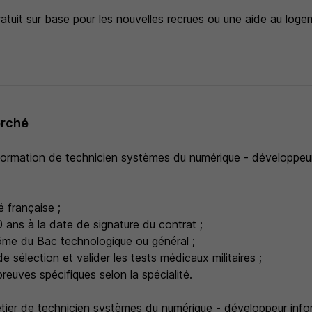
tuit sur base pour les nouvelles recrues ou une aide au loge
erché
formation de technicien systèmes du numérique - développeur
é française ;
 ans à la date de signature du contrat ;
plôme du Bac technologique ou général ;
de sélection et valider les tests médicaux militaires ;
preuves spécifiques selon la spécialité.
tier de technicien systèmes du numérique - développeur inf