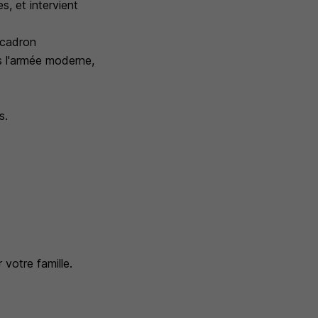
s, et intervient
scadron
s l'armée moderne,
s.
 votre famille.