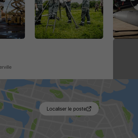
rville
4 de p
Localiser le poste