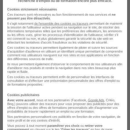
recherche d’emploi ou de formation encore plus efficace.
ARMEE DE L'AIR ET DE L'ESPACE Recrutement
Chauffeur routier
Cookies strictement nécessaires
Ces traceurs sont nécessaires au bon fonctionnement de nos services et
ne
ARMEE DE L'AIR ET DE L'ESPACE Recrutement Aide-
peuvent pas être désactivés
.
soignant
Il s'agit notamment
de l'ensemble des cookies ou traceurs
permettant de maintenir
la session de l'utilisateur active pendant sa navigation sur le site, de stocker des
ARMEE DE L'AIR ET DE L'ESPACE Recrutement
informations temporaires telles que les préférences des utilisateurs, les annonces
ou les offres vues, gérer les processus d'identification de l'utilisateur, vérifier s'il
Responsable infrastructure informatique
est connecté ou non, et plus globalement garantir la sécurité du site web en
détectant les tentatives d'accès frauduleux ou les violations de sécurité.
ARMEE DE L'AIR ET DE L'ESPACE Recrutement
Ces cookies ou traceurs permettent également de piloter et suivre les sources
Commandant
d'acquisition d'audience en utilisant un identifiant unique permettant de comprendre
comment nos utilisateurs naviguent sur nos sites et nos applications en fonction
ARMEE DE L'AIR ET DE L'ESPACE Recrutement Chargé
des différentes sources de trafic.
de recherche
Ils nous permettent également d’observer le comportement de nos utilisateurs afin
d'améliorer nos produits et rendre la navigation dans nos sites beaucoup plus
rapide et fluide.
ARMEE DE L'AIR ET DE L'ESPACE Recrutement Agent
Ces cookies ou traceurs permettent enfin de personnaliser les interfaces de
de parachèvement
consultation et d'effectuer une présentation personnalisée des offres d'emploi ou
de formations proposées.
ARMEE DE L'AIR ET DE L'ESPACE Recrutement
Comptable
Cookies publicitaires
ARMEE DE L'AIR ET DE L'ESPACE Recrutement
Avec votre accord
, nous et nos partenaires (Facebook,
Google Ads
, Critéo,
Bing,) pouvons utiliser des traceurs pour vous proposer des publicités pour des
Moniteur
offres d’emploi ou des offres de formations personnalisés afin d’augmenter vos
probabilités de trouver rapidement un emploi ou une formation.
ARMEE DE L'AIR ET DE L'ESPACE Recrutement Pilote
Nos partenaires personnalisent ces publicités en fonction de votre navigation, de
de chasse
votre profil et de vos centres d’intérêt.
Vous pouvez à tout moment
paramétrer vos choix
ou
retirer votre
ARMEE DE L'AIR ET DE L'ESPACE Recrutement
consentement
en cliquant sur le lien "
Gérer les traceurs
" en bas de page.