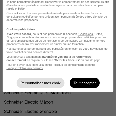
Technicien d'interventions HTA Schneider Electric
Ils nous permettent également d’observer le comportement de nos utilisateurs afin
d'améliorer nos produits et rendre la navigation dans nos sites beaucoup plus
rapide et fluide.
Conducteur de ligne automatisée Schneider Electric
Ces cookies ou traceurs permettent enfin de personnaliser les interfaces de
consultation et d'effectuer une présentation personnalisée des offres d'emploi ou
Opérateur chimie Schneider Electric
de formations proposées.
Project manager Schneider Electric
Cookies publicitaires
Avec votre accord
, nous et nos partenaires (Facebook,
Google Ads
, Critéo,
Bing,) pouvons utiliser des traceurs pour vous proposer des publicités pour des
Technicien d'essais Schneider Electric
offres d’emploi ou des offres de formations personnalisés afin d’augmenter vos
probabilités de trouver rapidement un emploi ou une formation.
Voir plus
Nos partenaires personnalisent ces publicités en fonction de votre navigation, de
votre profil et de vos centres d’intérêt.
Voir toutes les offres par métier chez Schneider Electric
Vous pouvez à tout moment
paramétrer vos choix
ou
retirer votre
consentement
en cliquant sur le lien "
Gérer les traceurs
" en bas de page.
Pour en savoir plus, consultez notre
Politique de confidentialité
et notre
Politique relative aux cookies
.
L'emploi chez Schneider Electric par
Ville
Personnaliser mes choix
Tout accepter
Schneider Electric Rueil-Malmaison
Schneider Electric Mâcon
Schneider Electric Grenoble