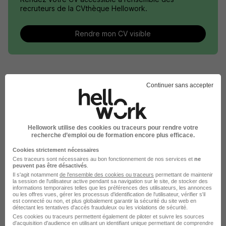
recruteurs de la CVthèque Hellowork.
Rendre mon CV visible
Continuer sans accepter
Le Recrutement chez Schneider
Electric dans le domaine Ressources
Humaines
Hellowork utilise des cookies ou traceurs pour rendre votre
recherche d’emploi ou de formation encore plus efficace.
Cookies strictement nécessaires
Schneider Electric Gestionnaire RH
Ces traceurs sont nécessaires au bon fonctionnement de nos services et
ne
peuvent pas être désactivés
.
Il s'agit notamment
de l'ensemble des cookies ou traceurs
permettant de maintenir
la session de l'utilisateur active pendant sa navigation sur le site, de stocker des
Postuler chez Schneider Electric par
informations temporaires telles que les préférences des utilisateurs, les annonces
ou les offres vues, gérer les processus d'identification de l'utilisateur, vérifier s'il
Métier
est connecté ou non, et plus globalement garantir la sécurité du site web en
détectant les tentatives d'accès frauduleux ou les violations de sécurité.
Ces cookies ou traceurs permettent également de piloter et suivre les sources
d'acquisition d'audience en utilisant un identifiant unique permettant de comprendre