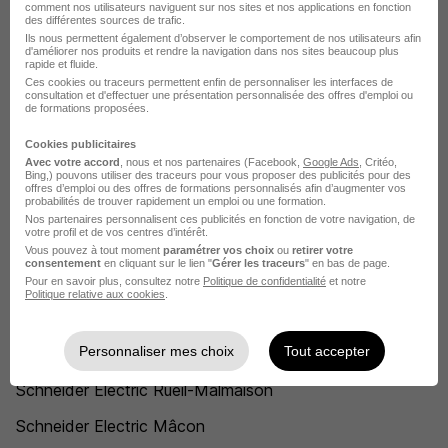
Ingénieur Schneider Electric
comment nos utilisateurs naviguent sur nos sites et nos applications en fonction
des différentes sources de trafic.
Technicien d'interventions HTA Schneider Electric
Ils nous permettent également d’observer le comportement de nos utilisateurs afin
d'améliorer nos produits et rendre la navigation dans nos sites beaucoup plus
rapide et fluide.
Conducteur de ligne automatisée Schneider Electric
Ces cookies ou traceurs permettent enfin de personnaliser les interfaces de
consultation et d'effectuer une présentation personnalisée des offres d'emploi ou
Opérateur chimie Schneider Electric
de formations proposées.
Project manager Schneider Electric
Cookies publicitaires
Avec votre accord
, nous et nos partenaires (Facebook,
Google Ads
, Critéo,
Bing,) pouvons utiliser des traceurs pour vous proposer des publicités pour des
Technicien d'essais Schneider Electric
offres d’emploi ou des offres de formations personnalisés afin d’augmenter vos
probabilités de trouver rapidement un emploi ou une formation.
Voir plus
Nos partenaires personnalisent ces publicités en fonction de votre navigation, de
votre profil et de vos centres d’intérêt.
Voir toutes les offres par métier chez Schneider Electric
Vous pouvez à tout moment
paramétrer vos choix
ou
retirer votre
consentement
en cliquant sur le lien "
Gérer les traceurs
" en bas de page.
Pour en savoir plus, consultez notre
Politique de confidentialité
et notre
Politique relative aux cookies
.
L'emploi chez Schneider Electric par
Ville
Personnaliser mes choix
Tout accepter
Schneider Electric Rueil-Malmaison
Schneider Electric Mâcon