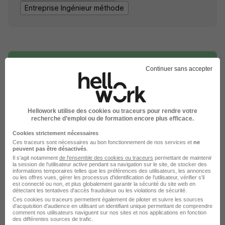
Entreprise Ingénieur méthode
Continuer sans accepter
DÉPOSEZ VOTRE CV
Hellowork utilise des cookies ou traceurs pour rendre votre
Rendez votre CV accessible à l’ensemble des
recherche d’emploi ou de formation encore plus efficace.
recruteurs de la CVthèque Hellowork.
Cookies strictement nécessaires
Ces traceurs sont nécessaires au bon fonctionnement de nos services et
ne
peuvent pas être désactivés
Rendre mon CV visible
.
Il s'agit notamment
de l'ensemble des cookies ou traceurs
permettant de maintenir
la session de l'utilisateur active pendant sa navigation sur le site, de stocker des
informations temporaires telles que les préférences des utilisateurs, les annonces
ou les offres vues, gérer les processus d'identification de l'utilisateur, vérifier s'il
est connecté ou non, et plus globalement garantir la sécurité du site web en
détectant les tentatives d'accès frauduleux ou les violations de sécurité.
Ces cookies ou traceurs permettent également de piloter et suivre les sources
d'acquisition d'audience en utilisant un identifiant unique permettant de comprendre
Le Recrutement chez Schneider
comment nos utilisateurs naviguent sur nos sites et nos applications en fonction
des différentes sources de trafic.