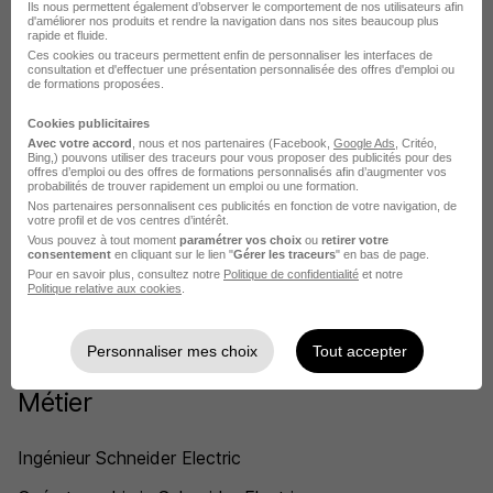
Electric dans le domaine Production
Ils nous permettent également d’observer le comportement de nos utilisateurs afin
d'améliorer nos produits et rendre la navigation dans nos sites beaucoup plus
rapide et fluide.
Ces cookies ou traceurs permettent enfin de personnaliser les interfaces de
Schneider Electric Technicien d'interventions HTA
consultation et d'effectuer une présentation personnalisée des offres d'emploi ou
de formations proposées.
Schneider Electric Conducteur de ligne automatisée
Cookies publicitaires
Schneider Electric Ingénieur production
Avec votre accord
, nous et nos partenaires (Facebook,
Google Ads
, Critéo,
Bing,) pouvons utiliser des traceurs pour vous proposer des publicités pour des
offres d’emploi ou des offres de formations personnalisés afin d’augmenter vos
Schneider Electric Technicien de maintenance itinérant
probabilités de trouver rapidement un emploi ou une formation.
Nos partenaires personnalisent ces publicités en fonction de votre navigation, de
votre profil et de vos centres d’intérêt.
Schneider Electric Technicien de maintenance électrique
Vous pouvez à tout moment
paramétrer vos choix
ou
retirer votre
consentement
en cliquant sur le lien "
Gérer les traceurs
" en bas de page.
Schneider Electric Monteur
Pour en savoir plus, consultez notre
Politique de confidentialité
et notre
Politique relative aux cookies
.
Voir plus
Personnaliser mes choix
Tout accepter
Postuler chez Schneider Electric par
Métier
Ingénieur Schneider Electric