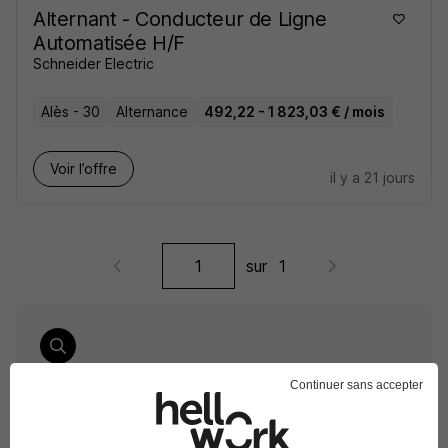
Alternant - Conducteur de Ligne
Automatisée H/F
Schneider Electric
Alès - 30
Alternance
492,22 - 1 823,03 € / mois
Voir l’offre
il y a 21 jours
sur
1
Élargissez votre recherche de
Conducteur de ligne
Continuer sans accepter
automatisée
chez
Schneider Electric
Entreprise Schneider Electric