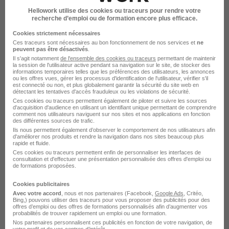
Emploi Conducteur de ligne automatisée
Hellowork utilise des cookies ou traceurs pour rendre votre
Entreprise Conducteur de ligne automatisée
recherche d’emploi ou de formation encore plus efficace.
Cookies strictement nécessaires
Ces traceurs sont nécessaires au bon fonctionnement de nos services et
ne
peuvent pas être désactivés
.
Il s'agit notamment
de l'ensemble des cookies ou traceurs
permettant de maintenir
la session de l'utilisateur active pendant sa navigation sur le site, de stocker des
informations temporaires telles que les préférences des utilisateurs, les annonces
ou les offres vues, gérer les processus d'identification de l'utilisateur, vérifier s'il
est connecté ou non, et plus globalement garantir la sécurité du site web en
détectant les tentatives d'accès frauduleux ou les violations de sécurité.
Ces cookies ou traceurs permettent également de piloter et suivre les sources
d'acquisition d'audience en utilisant un identifiant unique permettant de comprendre
DÉPOSEZ VOTRE CV
comment nos utilisateurs naviguent sur nos sites et nos applications en fonction
des différentes sources de trafic.
Rendez votre CV accessible à l’ensemble des
Ils nous permettent également d’observer le comportement de nos utilisateurs afin
recruteurs de la CVthèque Hellowork.
d'améliorer nos produits et rendre la navigation dans nos sites beaucoup plus
rapide et fluide.
Ces cookies ou traceurs permettent enfin de personnaliser les interfaces de
consultation et d'effectuer une présentation personnalisée des offres d'emploi ou
Rendre mon CV visible
de formations proposées.
Cookies publicitaires
Avec votre accord
, nous et nos partenaires (Facebook,
Google Ads
, Critéo,
Bing,) pouvons utiliser des traceurs pour vous proposer des publicités pour des
offres d’emploi ou des offres de formations personnalisés afin d’augmenter vos
probabilités de trouver rapidement un emploi ou une formation.
Nos partenaires personnalisent ces publicités en fonction de votre navigation, de
Le Recrutement chez Schneider
votre profil et de vos centres d’intérêt.