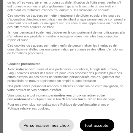
ou les offres vues, gérer les processus d'identification de l'utilisateur, vérifier s'il
ascenseurs
est connecté ou non, et plus globalement garantir la sécurité du site web en
détectant les tentatives d'accès frauduleux ou les violations de sécurité.
Ces cookies ou traceurs permettent également de piloter et suivre les sources
Postuler chez Groupe Qualiconsult par
d'acquisition d'audience en utilisant un identifiant unique permettant de comprendre
comment nos utilisateurs naviguent sur nos sites et nos applications en fonction
des différentes sources de trafic.
Métier
Ils nous permettent également d’observer le comportement de nos utilisateurs afin
d'améliorer nos produits et rendre la navigation dans nos sites beaucoup plus
rapide et fluide.
Technicien de contrôle technique électricité Groupe
Ces cookies ou traceurs permettent enfin de personnaliser les interfaces de
consultation et d'effectuer une présentation personnalisée des offres d'emploi ou
Qualiconsult
de formations proposées.
Ingénieur Groupe Qualiconsult
Cookies publicitaires
Avec votre accord
, nous et nos partenaires (Facebook,
Google Ads
, Critéo,
Ingénieur en génie électrique Groupe Qualiconsult
Bing,) pouvons utiliser des traceurs pour vous proposer des publicités pour des
offres d’emploi ou des offres de formations personnalisés afin d’augmenter vos
probabilités de trouver rapidement un emploi ou une formation.
Directeur d'agence Groupe Qualiconsult
Nos partenaires personnalisent ces publicités en fonction de votre navigation, de
votre profil et de vos centres d’intérêt.
Chef du service qualité Groupe Qualiconsult
Vous pouvez à tout moment
paramétrer vos choix
ou
retirer votre
consentement
en cliquant sur le lien "
Gérer les traceurs
" en bas de page.
Diagnostiqueur DPE Groupe Qualiconsult
Pour en savoir plus, consultez notre
Politique de confidentialité
et notre
Politique relative aux cookies
.
Voir plus
Personnaliser mes choix
Tout accepter
Voir toutes les offres par métier chez Groupe Qualiconsult