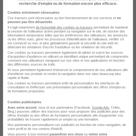
recherche d’emploi ou de formation encore plus efficace.
Entreprise Groupe Qualiconsult
Cookies strictement nécessaires
Emploi Formateur levage
Ces traceurs sont nécessaires au bon fonctionnement de nos services et
ne
peuvent pas être désactivés
.
Entreprise Formateur levage
Il s'agit notamment
de l'ensemble des cookies ou traceurs
permettant de maintenir
la session de l'utilisateur active pendant sa navigation sur le site, de stocker des
informations temporaires telles que les préférences des utilisateurs, les annonces
ou les offres vues, gérer les processus d'identification de l'utilisateur, vérifier s'il
est connecté ou non, et plus globalement garantir la sécurité du site web en
détectant les tentatives d'accès frauduleux ou les violations de sécurité.
Ces cookies ou traceurs permettent également de piloter et suivre les sources
d'acquisition d'audience en utilisant un identifiant unique permettant de comprendre
comment nos utilisateurs naviguent sur nos sites et nos applications en fonction
des différentes sources de trafic.
Ils nous permettent également d’observer le comportement de nos utilisateurs afin
d'améliorer nos produits et rendre la navigation dans nos sites beaucoup plus
rapide et fluide.
DÉPOSEZ VOTRE CV
Ces cookies ou traceurs permettent enfin de personnaliser les interfaces de
consultation et d'effectuer une présentation personnalisée des offres d'emploi ou
Rendez votre CV accessible à l’ensemble des
de formations proposées.
recruteurs de la CVthèque Hellowork.
Cookies publicitaires
Avec votre accord
, nous et nos partenaires (Facebook,
Google Ads
, Critéo,
Rendre mon CV visible
Bing,) pouvons utiliser des traceurs pour vous proposer des publicités pour des
offres d’emploi ou des offres de formations personnalisés afin d’augmenter vos
probabilités de trouver rapidement un emploi ou une formation.
Nos partenaires personnalisent ces publicités en fonction de votre navigation, de
votre profil et de vos centres d’intérêt.
Vous pouvez à tout moment
paramétrer vos choix
ou
retirer votre