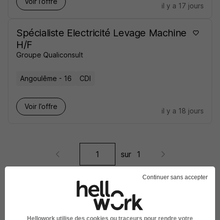
Voir l’offre
il y a 17 jours
Spécialiste Electricité Levage Machine
H/F
Groupe Qualiconsult
Angoulême - 16
CDI
Voir l’offre
il y a 18 jours
sur
1
Continuer sans accepter
Élargissez votre recherche de
Formateur levage
chez
Groupe Qualiconsult
Hellowork utilise des cookies ou traceurs pour rendre votre