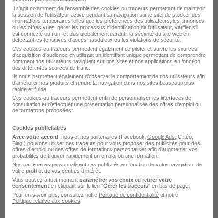
Groupe Qualiconsult Recrutement Commercial
Il s'agit notamment
de l'ensemble des cookies ou traceurs
permettant de maintenir
la session de l'utilisateur active pendant sa navigation sur le site, de stocker des
sédentaire
informations temporaires telles que les préférences des utilisateurs, les annonces
ou les offres vues, gérer les processus d'identification de l'utilisateur, vérifier s'il
Groupe Qualiconsult Recrutement Inspecteur en levage
est connecté ou non, et plus globalement garantir la sécurité du site web en
détectant les tentatives d'accès frauduleux ou les violations de sécurité.
Groupe Qualiconsult Recrutement Juriste droit social
Ces cookies ou traceurs permettent également de piloter et suivre les sources
d'acquisition d'audience en utilisant un identifiant unique permettant de comprendre
Groupe Qualiconsult Recrutement Office assistant
comment nos utilisateurs naviguent sur nos sites et nos applications en fonction
des différentes sources de trafic.
Groupe Qualiconsult Recrutement Commercial
Ils nous permettent également d’observer le comportement de nos utilisateurs afin
collectivités
d'améliorer nos produits et rendre la navigation dans nos sites beaucoup plus
rapide et fluide.
Groupe Qualiconsult Recrutement Commercial B to B
Ces cookies ou traceurs permettent enfin de personnaliser les interfaces de
consultation et d'effectuer une présentation personnalisée des offres d'emploi ou
Groupe Qualiconsult Recrutement Animateur sécurité
de formations proposées.
Groupe Qualiconsult Recrutement Responsable
Cookies publicitaires
inspection
Avec votre accord
, nous et nos partenaires (Facebook,
Google Ads
, Critéo,
Bing,) pouvons utiliser des traceurs pour vous proposer des publicités pour des
Groupe Qualiconsult Recrutement Technicien de
offres d’emploi ou des offres de formations personnalisés afin d’augmenter vos
maintenance ascenseurs
probabilités de trouver rapidement un emploi ou une formation.
Nos partenaires personnalisent ces publicités en fonction de votre navigation, de
Groupe Qualiconsult Recrutement Animateur qualité
votre profil et de vos centres d’intérêt.
Vous pouvez à tout moment
paramétrer vos choix
ou
retirer votre
consentement
en cliquant sur le lien "
Gérer les traceurs
" en bas de page.
Pour en savoir plus, consultez notre
Politique de confidentialité
et notre
Politique relative aux cookies
.