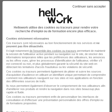
Continuer sans accepter
Spécialiste Electricité H/F
Groupe Qualiconsult
Hellowork utilise des cookies ou traceurs pour rendre votre
Calais - 62
CDI
recherche d’emploi ou de formation encore plus efficace.
Cookies strictement nécessaires
Voir l’offre
Ces traceurs sont nécessaires au bon fonctionnement de nos services et
ne
il y a 25 jours
peuvent pas être désactivés
.
Il s'agit notamment
de l'ensemble des cookies ou traceurs
permettant de maintenir
la session de l'utilisateur active pendant sa navigation sur le site, de stocker des
Spécialiste Electricité H/F
informations temporaires telles que les préférences des utilisateurs, les annonces
ou les offres vues, gérer les processus d'identification de l'utilisateur, vérifier s'il
Groupe Qualiconsult
est connecté ou non, et plus globalement garantir la sécurité du site web en
détectant les tentatives d'accès frauduleux ou les violations de sécurité.
Ces cookies ou traceurs permettent également de piloter et suivre les sources
d'acquisition d'audience en utilisant un identifiant unique permettant de comprendre
Lille - 59
CDI
comment nos utilisateurs naviguent sur nos sites et nos applications en fonction
des différentes sources de trafic.
Ils nous permettent également d’observer le comportement de nos utilisateurs afin
d'améliorer nos produits et rendre la navigation dans nos sites beaucoup plus
Voir l’offre
il y a 27 jours
rapide et fluide.
Ces cookies ou traceurs permettent enfin de personnaliser les interfaces de
consultation et d'effectuer une présentation personnalisée des offres d'emploi ou
de formations proposées.