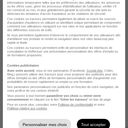
informations temporaires telles que les préférences des utilisateurs, les annonces
ou les offres vues, gérer les processus d'identification de l'utilisateur, vérifier s'il
est connecté ou non, et plus globalement garantir la sécurité du site web en
détectant les tentatives d'accès frauduleux ou les violations de sécurité.
Ces cookies ou traceurs permettent également de piloter et suivre les sources
d'acquisition d'audience en utilisant un identifiant unique permettant de comprendre
comment nos utilisateurs naviguent sur nos sites et nos applications en fonction
des différentes sources de trafic.
Ils nous permettent également d’observer le comportement de nos utilisateurs afin
d'améliorer nos produits et rendre la navigation dans nos sites beaucoup plus
rapide et fluide.
CANDIDATURE SPONTANÉE
Ces cookies ou traceurs permettent enfin de personnaliser les interfaces de
consultation et d'effectuer une présentation personnalisée des offres d'emploi ou
Faites le premier pas, montrez votre intérêt pour
de formations proposées.
Multigraphic
.
Cookies publicitaires
Avec votre accord
, nous et nos partenaires (Facebook,
Google Ads
, Critéo,
Envoyer ma candidature
Bing,) pouvons utiliser des traceurs pour vous proposer des publicités pour des
offres d’emploi ou des offres de formations personnalisés afin d’augmenter vos
probabilités de trouver rapidement un emploi ou une formation.
Nos partenaires personnalisent ces publicités en fonction de votre navigation, de
votre profil et de vos centres d’intérêt.
Vous pouvez à tout moment
paramétrer vos choix
ou
retirer votre
consentement
en cliquant sur le lien "
Gérer les traceurs
" en bas de page.
Des entreprises
Pour en savoir plus, consultez notre
Politique de confidentialité
et notre
Politique relative aux cookies
.
qui recrutent
Personnaliser mes choix
Tout accepter