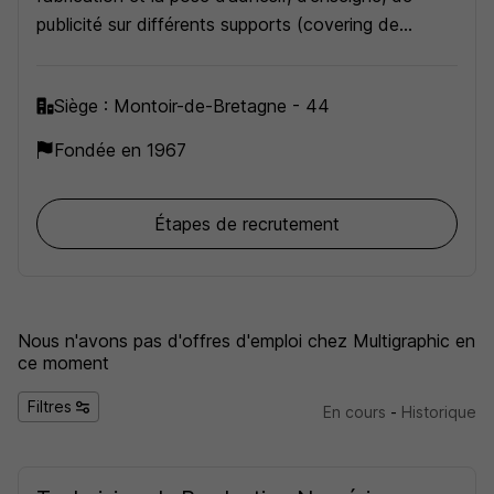
publicité sur différents supports (covering de
véhicule, marquage de vitrine, impression XXL),
marquage et découpe laser …
Siège : Montoir-de-Bretagne - 44
Fondée en 1967
Étapes de recrutement
Nous n'avons pas d'offres d'emploi
chez Multigraphic
en
ce moment
Filtres
En cours
-
Historique