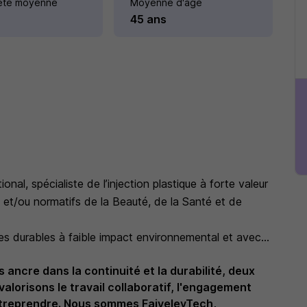
eté moyenne
Moyenne d'âge
45 ans
onal, spécialiste de l’injection plastique à forte valeur
s et/ou normatifs de la Beauté, de la Santé et de
s durables à faible impact environnemental et avec
 ancre dans la continuité et la durabilité, deux
titive, nous mettons à disposition des moyens
alorisons le travail collaboratif, l'engagement
 croissance de nos clients.
entreprendre. Nous sommes FaiveleyTech,