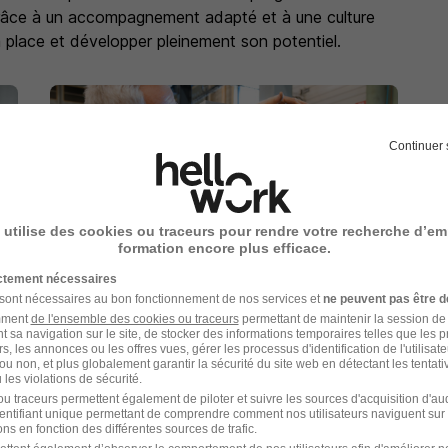
Grâce à un accompagnement adapté et à une culture
 place et développer pleinement son potentiel.
Continuer 
 utilise des cookies ou traceurs pour rendre votre recherche d’em
formation encore plus efficace.
ictement nécessaires
 sont nécessaires au bon fonctionnement de nos services et
ne peuvent pas être d
amment
de l'ensemble des cookies ou traceurs
permettant de maintenir la session de l
t sa navigation sur le site, de stocker des informations temporaires telles que les 
rs, les annonces ou les offres vues, gérer les processus d'identification de l'utilisateur,
ou non, et plus globalement garantir la sécurité du site web en détectant les tentati
les violations de sécurité.
u traceurs permettent également de piloter et suivre les sources d'acquisition d'a
identifiant unique permettant de comprendre comment nos utilisateurs naviguent sur 
ns en fonction des différentes sources de trafic.