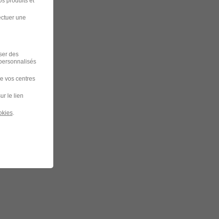
s produits et
ectuer une
iser des
 personnalisés
de vos centres
ur le lien
okies
.