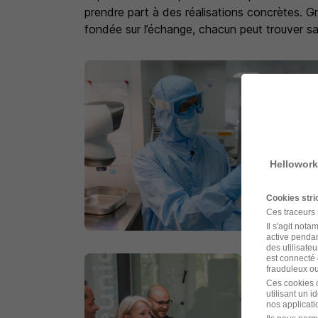
prendre part à des réalisations concrètes. 
fondée sur l’échange, chacun peut trouver sa
Hellowork
Cookies str
Ces traceurs
Il s'agit not
active pendan
des utilisateu
est connecté 
frauduleux ou 
Ces cookies o
utilisant un 
nos applicatio