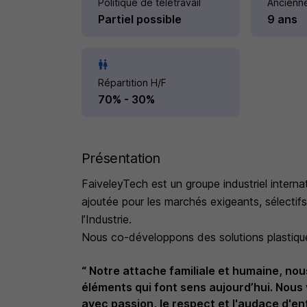
Politique de télétravail
Ancienn
Partiel possible
9 ans
Répartition H/F
70% - 30%
Présentation
FaiveleyTech est un groupe industriel internati
ajoutée pour les marchés exigeants, sélectif
l’Industrie.
Nous co-développons des solutions plastique
des fonctions techniques avancées.
“ Notre attache familiale et humaine, nous
Engagés pour une industrie durable et compé
éléments qui font sens aujourd’hui. Nous v
industriels performants, pour accompagner la
avec passion, le respect et l'audace d'