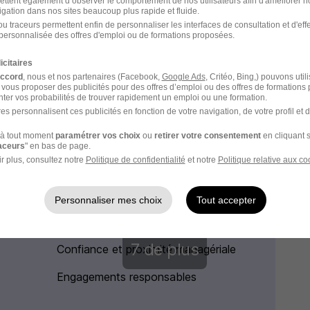
ettent également d’observer le comportement de nos utilisateurs afin d'améliorer no
igation dans nos sites beaucoup plus rapide et fluide.
u traceurs permettent enfin de personnaliser les interfaces de consultation et d'eff
personnalisée des offres d'emploi ou de formations proposées.
icitaires
accord
, nous et nos partenaires (Facebook,
Google Ads
, Critéo, Bing,) pouvons util
 vous proposer des publicités pour des offres d’emploi ou des offres de formations
ter vos probabilités de trouver rapidement un emploi ou une formation.
es personnalisent ces publicités en fonction de votre navigation, de votre profil et 
à tout moment
paramétrer vos choix
ou
retirer votre consentement
en cliquant s
raceurs
" en bas de page.
r plus, consultez notre
Politique de confidentialité
et notre
Politique relative aux co
Personnaliser mes choix
Tout accepter
Tickets restaurant
7 de plus
Confiance et proximité managériale
Engagements responsables