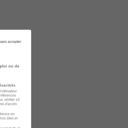
sans accepter
ploi ou de
ésactivés
.
'utilisateur
préférences
 vérifier s'il
ves d'accès
udience en
nos sites et