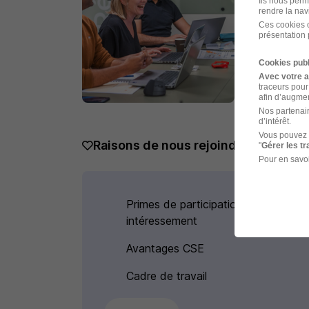
Ils nous perm
rendre la nav
Ces cookies o
présentation 
Cookies publ
Avec votre 
traceurs pour
afin d’augmen
Nos partenair
d’intérêt.
Vous pouvez 
Raisons de nous rejoindre
"
Gérer les t
Pour en savoi
Primes de participation et
intéressement
Avantages CSE
Cadre de travail