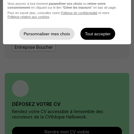
Vous pouvez à tout moment
paramétrer vos choix
ou
retirer votre
consentement
en cliquant sur le lien "
Gérer les traceurs
" en bas de page.
Pour en savoir plus, consultez notre
Politique de confidentialité
et notre
Politique relative aux cookies
.
Élargissez votre recherche de
Boucher
chez
Monoprix - Magasins
Personnaliser mes choix
Tout accepter
Entreprise Monoprix - Magasins
Emploi Boucher
Entreprise Boucher
DÉPOSEZ VOTRE CV
Rendez votre CV accessible à l’ensemble des
recruteurs de la CVthèque Hellowork.
Rendre mon CV visible