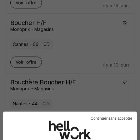
Voir l’offre
il y a 19 jours
Boucher H/F
Monoprix - Magasins
Cannes - 06
CDI
Voir l’offre
il y a 19 jours
Bouchère Boucher H/F
Monoprix - Magasins
Nantes - 44
CDI
Continuer sans accepter
Voir l’offre
il y a 19 jours