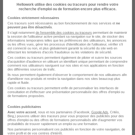
Boucher H/F
Hellowork utilise des cookies ou traceurs pour rendre votre
Monoprix - Magasins
recherche d’emploi ou de formation encore plus efficace.
Cookies strictement nécessaires
Saint-Cloud - 92
CDI
Ces traceurs sont nécessaires au bon fonctionnement de nos services et
ne
peuvent pas être désactivés
.
Il s'agit notamment
de l'ensemble des cookies ou traceurs
permettant de maintenir
la session de l'utilisateur active pendant sa navigation sur le site, de stocker des
Voir l’offre
informations temporaires telles que les préférences des utilisateurs, les annonces
il y a 19 jours
ou les offres vues, gérer les processus d'identification de l'utilisateur, vérifier s'il
est connecté ou non, et plus globalement garantir la sécurité du site web en
détectant les tentatives d'accès frauduleux ou les violations de sécurité.
Boucher H/F
Ces cookies ou traceurs permettent également de piloter et suivre les sources
d'acquisition d'audience en utilisant un identifiant unique permettant de comprendre
Monoprix - Magasins
comment nos utilisateurs naviguent sur nos sites et nos applications en fonction
des différentes sources de trafic.
Ils nous permettent également d’observer le comportement de nos utilisateurs afin
d'améliorer nos produits et rendre la navigation dans nos sites beaucoup plus
Nantes - 44
CDI
rapide et fluide.
Ces cookies ou traceurs permettent enfin de personnaliser les interfaces de
consultation et d'effectuer une présentation personnalisée des offres d'emploi ou
de formations proposées.
Voir l’offre
il y a 19 jours
Cookies publicitaires
Avec votre accord
, nous et nos partenaires (Facebook,
Google Ads
, Critéo,
Bing,) pouvons utiliser des traceurs pour vous proposer des publicités pour des
offres d’emploi ou des offres de formations personnalisés afin d’augmenter vos
probabilités de trouver rapidement un emploi ou une formation.
sur
1
Nos partenaires personnalisent ces publicités en fonction de votre navigation, de
votre profil et de vos centres d’intérêt.