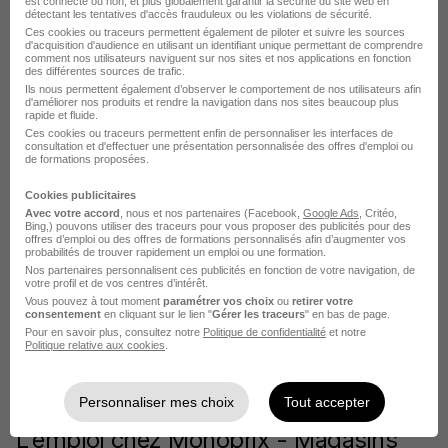
est connecté ou non, et plus globalement garantir la sécurité du site web en
détectant les tentatives d'accès frauduleux ou les violations de sécurité.
Ces cookies ou traceurs permettent également de piloter et suivre les sources
Postuler chez Monoprix - Magasins
d'acquisition d'audience en utilisant un identifiant unique permettant de comprendre
comment nos utilisateurs naviguent sur nos sites et nos applications en fonction
des différentes sources de trafic.
par Métier
Ils nous permettent également d’observer le comportement de nos utilisateurs afin
d'améliorer nos produits et rendre la navigation dans nos sites beaucoup plus
rapide et fluide.
Employé de rayon Monoprix - Magasins
Ces cookies ou traceurs permettent enfin de personnaliser les interfaces de
consultation et d'effectuer une présentation personnalisée des offres d'emploi ou
de formations proposées.
Caissier Monoprix - Magasins
Cookies publicitaires
Directeur de département Monoprix - Magasins
Avec votre accord
, nous et nos partenaires (Facebook,
Google Ads
, Critéo,
Bing,) pouvons utiliser des traceurs pour vous proposer des publicités pour des
Préparateur de commande Monoprix - Magasins
offres d’emploi ou des offres de formations personnalisés afin d’augmenter vos
probabilités de trouver rapidement un emploi ou une formation.
Nos partenaires personnalisent ces publicités en fonction de votre navigation, de
Employé de commerce Monoprix - Magasins
votre profil et de vos centres d’intérêt.
Vous pouvez à tout moment
paramétrer vos choix
ou
retirer votre
Responsable parapharmacie Monoprix - Magasins
consentement
en cliquant sur le lien "
Gérer les traceurs
" en bas de page.
Pour en savoir plus, consultez notre
Politique de confidentialité
et notre
Politique relative aux cookies
.
Voir plus
Voir toutes les offres par métier chez Monoprix - Magasins
Personnaliser mes choix
Tout accepter
L'emploi chez Monoprix - Magasins