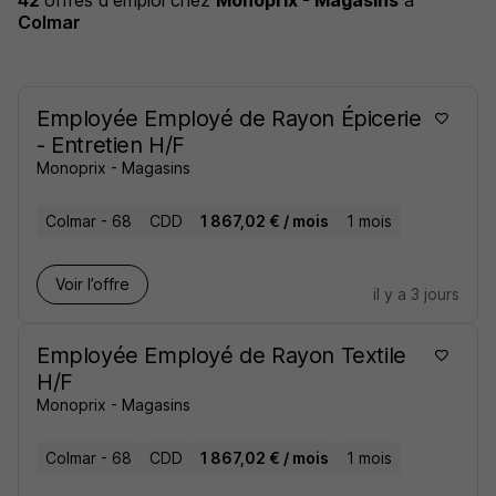
42
offres d'emploi
chez
Monoprix - Magasins
à
Colmar
Employée Employé de Rayon Épicerie
- Entretien H/F
Monoprix - Magasins
Colmar - 68
CDD
1 867,02 € / mois
1 mois
Voir l’offre
il y a 3 jours
Employée Employé de Rayon Textile
H/F
Monoprix - Magasins
Colmar - 68
CDD
1 867,02 € / mois
1 mois