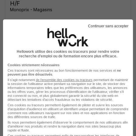
H/F
Monoprix - Magasins
Colmar - 68
CDD
1 867,02 € / mois
1 mois
Continuer sans accepter
Voir l’offre
il y a 3 jours
Hellowork utilise des cookies ou traceurs pour rendre votre
recherche d’emploi ou de formation encore plus efficace.
Employée Employé de Caisse Accueil
Cookies strictement nécessaires
H/F
Ces traceurs sont nécessaires au bon fonctionnement de nos services et
ne
Monoprix - Magasins
peuvent pas être désactivés
.
Il s'agit notamment
de l'ensemble des cookies ou traceurs
permettant de maintenir
la session de l'utilisateur active pendant sa navigation sur le site, de stocker des
informations temporaires telles que les préférences des utilisateurs, les annonces
Colmar - 68
CDD
1 867,02 € / mois
1 mois
ou les offres vues, gérer les processus d'identification de l'utilisateur, vérifier s'il
est connecté ou non, et plus globalement garantir la sécurité du site web en
détectant les tentatives d'accès frauduleux ou les violations de sécurité.
Ces cookies ou traceurs permettent également de piloter et suivre les sources
Voir l’offre
il y a 3 jours
d'acquisition d'audience en utilisant un identifiant unique permettant de comprendre
comment nos utilisateurs naviguent sur nos sites et nos applications en fonction
des différentes sources de trafic.
Ils nous permettent également d’observer le comportement de nos utilisateurs afin
Employée Employé de Caisse Accueil
d'améliorer nos produits et rendre la navigation dans nos sites beaucoup plus
rapide et fluide.
H/F
Ces cookies ou traceurs permettent enfin de personnaliser les interfaces de