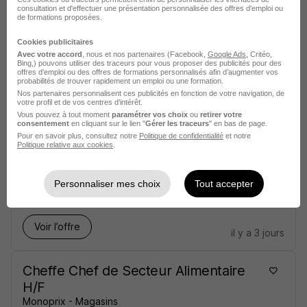
Monoprix - Magasins
consultation et d'effectuer une présentation personnalisée des offres d'emploi ou
de formations proposées.
Colmar - 68
CDD
1 867,02 € / mois
1 mois
Cookies publicitaires
Avec votre accord
, nous et nos partenaires (Facebook,
Google Ads
, Critéo,
Bing,) pouvons utiliser des traceurs pour vous proposer des publicités pour des
offres d’emploi ou des offres de formations personnalisés afin d’augmenter vos
Voir l’offre
probabilités de trouver rapidement un emploi ou une formation.
il y a 3 jours
Nos partenaires personnalisent ces publicités en fonction de votre navigation, de
votre profil et de vos centres d’intérêt.
Vous pouvez à tout moment
paramétrer vos choix
ou
retirer votre
Employée Employé de Caisse Accueil
consentement
en cliquant sur le lien "
Gérer les traceurs
" en bas de page.
Pour en savoir plus, consultez notre
Politique de confidentialité
et notre
H/F
Politique relative aux cookies
.
Monoprix - Magasins
Personnaliser mes choix
Tout accepter
Colmar - 68
CDD
1 867,02 € / mois
1 mois
Voir l’offre
il y a 3 jours
Cheffe Chef de Secteur Alimentaire
H/F
Monoprix - Magasins